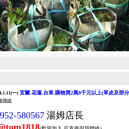
宜蘭.花蓮.台東.購物買2萬8千元以上(草皮及部
4.1.11(一)
直接聯絡
952-580567
湯姆店長
@tom1818
(歡迎加入.可直接與我聯絡)