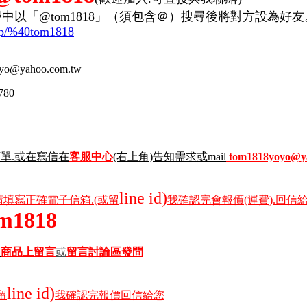
以「@tom1818」（須包含＠）搜尋後將對方設為好友
ti/p/%40tom1818
yo
@
yahoo
.com.tw
780
單.或在寫信在
客服中心
(右上角)告知需求或mail
tom1818yoyo
@
y
line id)
請填寫正確電子信箱.(或留
我確認完會報價(運費).回信
m1818
在
商品上留言
或
留言討論區發問
line id)
留
我確認完報價回信給您