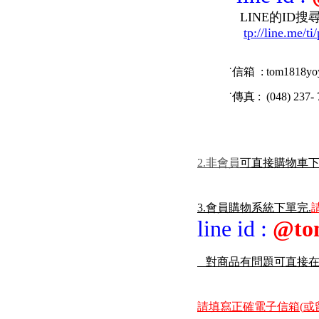
LINE的ID搜尋中
tp://line.me/
˙信箱 : tom1818yo
˙傳真 : (048) 237- 
2.非會員
可直接購物車下
3.會員購物系統下單完.
line id
:
@to
對商品有問題可直接
請填寫正確電子信箱(
或