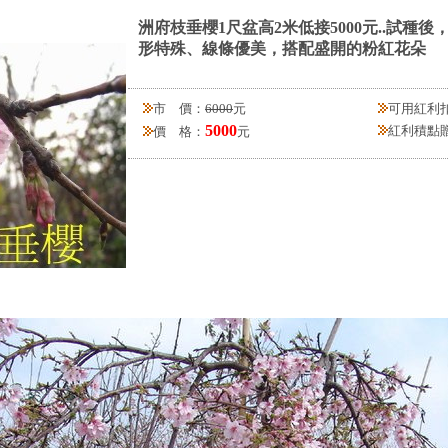
洲府枝垂櫻1尺盆高2米低接5000元..試種後
形特殊、線條優美，搭配盛開的粉紅花朵
市 價：
6000
元
可用紅利
5000
紅利積點
價 格：
元