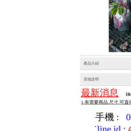
產品介紹
其他說明
最新消息
10
1.有需要商品.尺寸.可
手機 :
0
˙
˙
line id
: