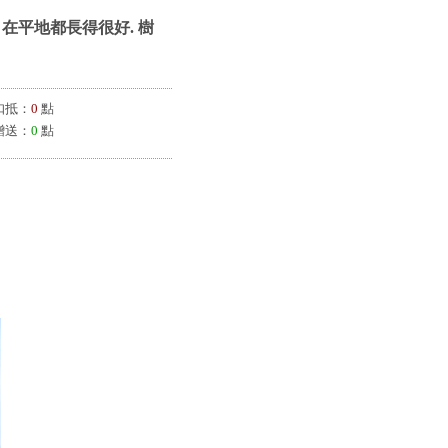
，在平地都長得很好. 樹
扣抵：
0
點
贈送：
0
點