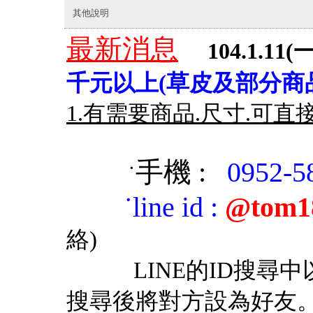
其他說明
最新消息
104.1.11(一
千元以上(草皮及部分商品
1.有需要商品.尺寸.可直
手機 :
0952-5
˙
˙
line id
:
@tom1
絡)
LINE的ID搜尋中以「
搜尋後將對方設為好友