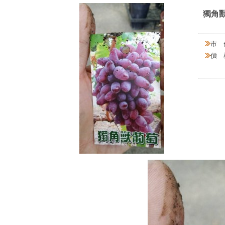
獨角獸
市 
價 