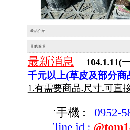
產品介紹
其他說明
最新消息
104.1.11(一
千元以上(草皮及部分商品
1.有需要商品.尺寸.可直
手機 :
0952-5
˙
˙
line id
:
@tom1