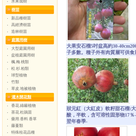
水果成樹
‧
樹苗
新品種樹苗
‧
高經濟樹苗
‧
造林樹苗
‧
庭園用樹
大果安石榴5吋盆高約30-40c
大型庭園用樹
‧
子多數。種子外有肉質層可供食
盆植庭園用樹
‧
楓.梅.桃類
‧
松.杉.柏類
‧
球型植物
‧
竹類
‧
草皮.地被植物
‧
灌木開花類
香花.綠籬植物
‧
狀元紅（大紅皮）軟籽甜石榴:大紅
茶花.杜鵑苗
‧
酸，半軟，含可溶性固形物17％
藥用.香料.香草
‧
翌年春季-
藤蔓類
‧
特殊桂花品種
‧