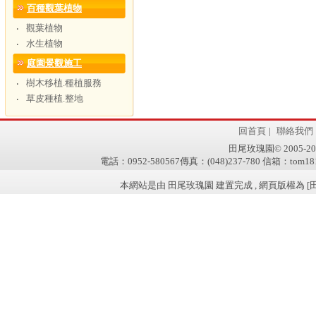
百種觀葉植物
觀葉植物
‧
水生植物
‧
庭園景觀施工
樹木移植.種植服務
‧
草皮種植.整地
‧
回首頁
|
聯絡我們
田尾玫瑰園© 2005-2011 w
電話：0952-580567傳真：(048)237-780 信箱：tom181
本網站是由 田尾玫瑰園 建置完成 , 網頁版權為