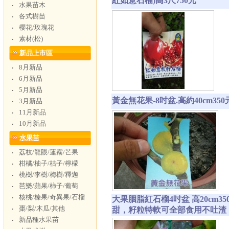
紅如意石榴)高3尺750元
水果苗木
‧
各式樹苗
‧
櫻花/玫瑰花
‧
素材(松)
‧
新品上市區
8月新品
‧
6月新品
‧
5月新品
‧
黃金無花果-8吋盆.高約40cm350
3月新品
‧
11月新品
‧
10月新品
‧
水果苗
荔枝/龍眼/蓮霧/芒果
‧
柑橘/柚子/桔子/檸檬
‧
桃樹/李樹/梅樹/釋迦
‧
芭樂/蘋果/柿子/葡萄
‧
核桃/榛果/奇異果/石榴
‧
大果胭脂紅石榴4吋盆 高20c
棗/梨/木瓜/其他
‧
甜，籽粒特軟可全部食用不吐渣
新品種水果苗
‧