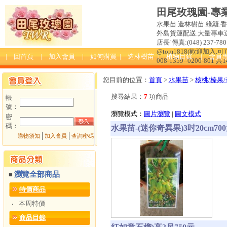
田尾玫瑰園-專
水果苗.造林樹苗.綠籬.
外島貨運配送.大量專車送達
店長˙傳真:(048) 237-780 
@tom1818(歡迎加入
| 回首頁
| 加入會員
| 如何購買
| 造林樹苗
| 植物目錄
| 會員
008-1359--0200-801 共
您目前的位置：
首頁
>
水果苗
>
核桃/榛果
搜尋結果：
7
項商品
帳
號：
瀏覽模式：
圖片瀏覽
|
圖文模式
密
碼：
水果苗-(迷你奇異果)3吋20cm70
│
│
購物須知
加入會員
查詢密碼
瀏覽全部商品
■
特價商品
本周特價
‧
商品目錄