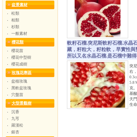
盆景素材
松類
‧
柏類
‧
杉類
‧
一般素材
‧
櫻花類
軟籽石榴.突尼斯軟籽石榴.水晶石榴
藏，籽粒大，籽粒軟，早實性與豐
櫻花苗
‧
所以又名水晶石榴.是石榴中難得
櫻花中型樹
‧
櫻花成樹
‧
突尼
右
玫瑰花專區
0.
盆植玫瑰
‧
5.
黑軟盆玫瑰
克
‧
基
穴盤苗
‧
天
大型景觀樹
生
沉香
‧
九芎
‧
羅漢松
‧
銀杏
‧