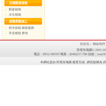
百種觀葉植物
觀葉植物
‧
水生植物
‧
庭園景觀施工
樹木移植.種植服務
‧
草皮種植.整地
‧
回首頁
|
聯絡我們
田尾玫瑰園© 2005-2011 w
電話：0952-580567傳真：(048)237-780 信箱：tom181
本網站是由 田尾玫瑰園 建置完成 , 網頁版權為