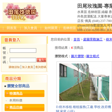
田尾玫瑰園-專
水果苗.造林樹苗.綠籬.
外島貨運配送.大量專車送達
店長˙傳真:(048) 237-780 
@tom1818(歡迎加入
| 回首頁
| 加入會員
| 如何購買
| 造林樹苗
| 植物目錄
| 會員
008-1359--0200-801 共
您目前的位置：
首頁
>
庭園景觀施工
>
樹木
搜尋結果：
4
項商品
帳
號：
瀏覽模式：
圖片瀏覽
|
圖文模式
密
碼：
│
│
購物須知
加入會員
查詢密碼
瀏覽全部商品
■
特價商品
本周特價
‧
D.樹木移植.種植服務(工廠.學校.政府機
商品目錄
關.家庭.山區)