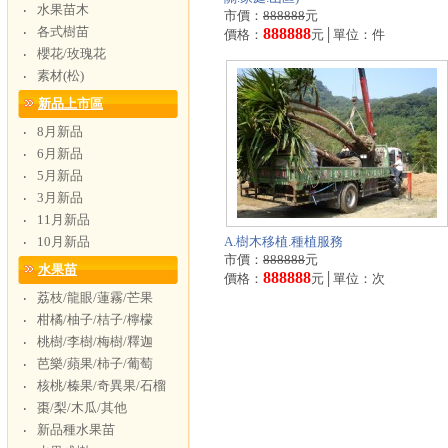
水果苗木
‧
市價：
888888
元
各式樹苗
‧
888888
價格：
元│單位：件
櫻花/玫瑰花
‧
素材(松)
‧
新品上市區
8月新品
‧
6月新品
‧
5月新品
‧
3月新品
‧
11月新品
‧
10月新品
A.樹木移植.種植服務
‧
市價：
888888
元
水果苗
888888
價格：
元│單位：次
荔枝/龍眼/蓮霧/芒果
‧
柑橘/柚子/桔子/檸檬
‧
桃樹/李樹/梅樹/釋迦
‧
芭樂/蘋果/柿子/葡萄
‧
核桃/榛果/奇異果/石榴
‧
棗/梨/木瓜/其他
‧
新品種水果苗
‧