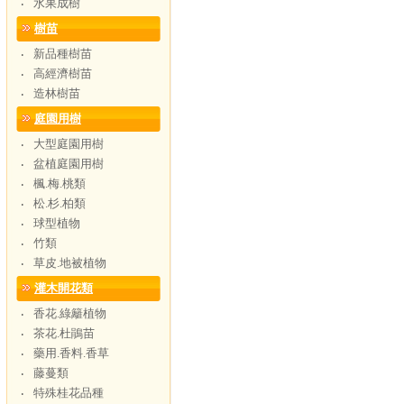
水果成樹
‧
樹苗
新品種樹苗
‧
高經濟樹苗
‧
造林樹苗
‧
庭園用樹
大型庭園用樹
‧
盆植庭園用樹
‧
楓.梅.桃類
‧
松.杉.柏類
‧
球型植物
‧
竹類
‧
草皮.地被植物
‧
灌木開花類
香花.綠籬植物
‧
茶花.杜鵑苗
‧
藥用.香料.香草
‧
藤蔓類
‧
特殊桂花品種
‧