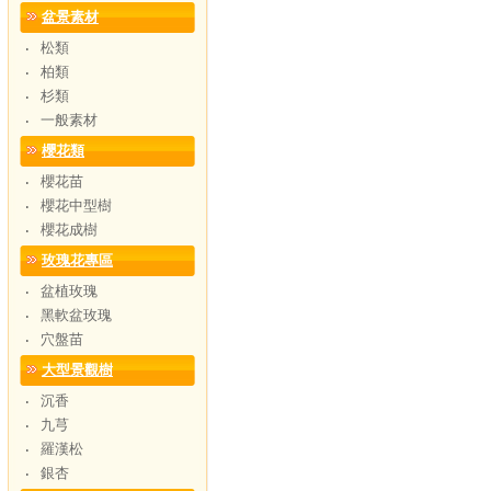
盆景素材
松類
‧
柏類
‧
杉類
‧
一般素材
‧
櫻花類
櫻花苗
‧
櫻花中型樹
‧
櫻花成樹
‧
玫瑰花專區
盆植玫瑰
‧
黑軟盆玫瑰
‧
穴盤苗
‧
大型景觀樹
沉香
‧
九芎
‧
羅漢松
‧
銀杏
‧