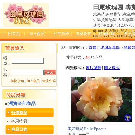
田尾玫瑰園-專
水果苗.造林樹苗.綠籬.
外島貨運配送.大量專車送達
店長˙傳真:(048) 237-780 
@tom1818(歡迎加入
| 回首頁
| 加入會員
| 如何購買
| 造林樹苗
| 植物目錄
| 會員
008-1359--0200-801 共
您目前的位置：
首頁
>
玫瑰花專區
>
黑軟
搜尋結果：
44
項商品
帳
號：
瀏覽模式：
圖片瀏覽
|
圖文模式
密
碼：
│
│
購物須知
加入會員
查詢密碼
瀏覽全部商品
■
特價商品
本周特價
‧
美好時光.Belle Epoque
商品目錄
市價：
120
元