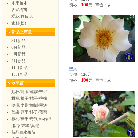
水果苗木
‧
100
價格：
元│單位：株
各式樹苗
‧
櫻花/玫瑰花
‧
素材(松)
‧
新品上市區
8月新品
‧
6月新品
‧
5月新品
‧
3月新品
‧
11月新品
‧
聖火
10月新品
市價：
120
元
‧
100
價格：
元│單位：株
水果苗
荔枝/龍眼/蓮霧/芒果
‧
柑橘/柚子/桔子/檸檬
‧
桃樹/李樹/梅樹/釋迦
‧
芭樂/蘋果/柿子/葡萄
‧
核桃/榛果/奇異果/石榴
‧
棗/梨/木瓜/其他
‧
新品種水果苗
‧