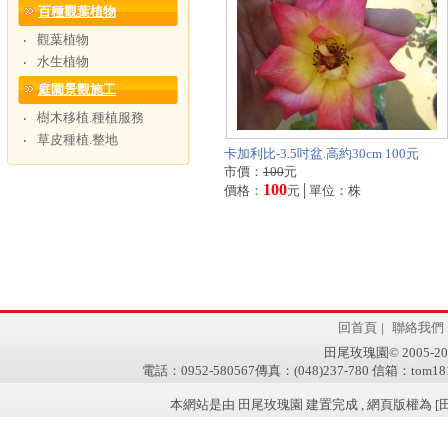
百種觀葉植物
觀葉植物
‧
水生植物
‧
庭園景觀施工
樹木移植.種植服務
‧
草皮種植.整地
‧
卡加利比-3.5吋盆.高約30cm 100元
市價：
100
元
100
價格：
元│單位：株
回首頁
|
聯絡我們
田尾玫瑰園© 2005-2011 w
電話：0952-580567傳真：(048)237-780 信箱：tom181
本網站是由 田尾玫瑰園 建置完成 , 網頁版權為