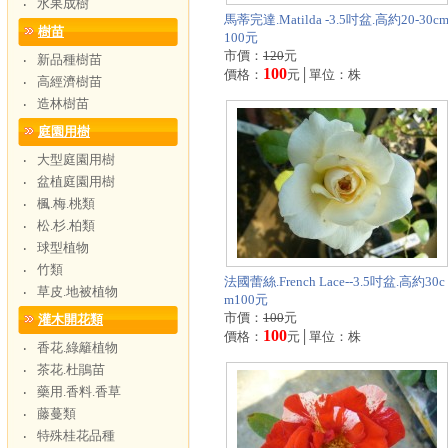
水果成樹
‧
馬蒂完達.Matilda -3.5吋盆.高約20-30c
樹苗
100元
市價：
120
元
新品種樹苗
‧
100
價格：
元│單位：株
高經濟樹苗
‧
造林樹苗
‧
庭園用樹
大型庭園用樹
‧
盆植庭園用樹
‧
楓.梅.桃類
‧
松.杉.柏類
‧
球型植物
‧
竹類
‧
法國蕾絲.French Lace--3.5吋盆.高約30c
草皮.地被植物
‧
m100元
市價：
100
元
灌木開花類
100
價格：
元│單位：株
香花.綠籬植物
‧
茶花.杜鵑苗
‧
藥用.香料.香草
‧
藤蔓類
‧
特殊桂花品種
‧