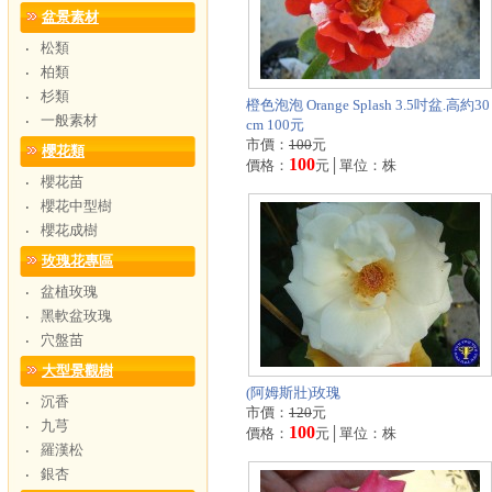
盆景素材
松類
‧
柏類
‧
杉類
‧
橙色泡泡 Orange Splash 3.5吋盆.高約30
一般素材
‧
cm 100元
市價：
100
元
櫻花類
100
價格：
元│單位：株
櫻花苗
‧
櫻花中型樹
‧
櫻花成樹
‧
玫瑰花專區
盆植玫瑰
‧
黑軟盆玫瑰
‧
穴盤苗
‧
大型景觀樹
(阿姆斯壯)玫瑰
沉香
‧
市價：
120
元
九芎
‧
100
價格：
元│單位：株
羅漢松
‧
銀杏
‧