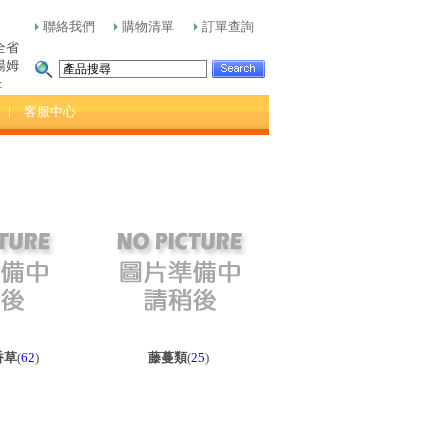
聯絡我們
購物清單
訂單查詢
全省
湯姆
:
| 客服中心
香草
(
62
)
藤蔓類
(
25
)