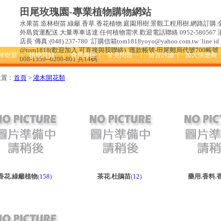
田尾玫瑰園-專業植物購物網站
水果苗.造林樹苗.綠籬.香草.香花植物.庭園用樹.景觀工程用樹.網路訂購.
外島貨運配送.大量專車送達.任何植物需求.歡迎電話聯絡 0952-580567 
店長˙傳真:(048) 237-780 ˙訂購信箱tom1818yoyo@yahoo.com.tw ˙line id 
@tom1818(歡迎加入.可直接與我聯絡) ˙匯款帳號-田尾郵局代號700帳號
造林樹苗
| 植物目錄
| 會員專區
| 常見問題
| 留言討論
| 加入供應商
008-1359--0200-801 共14碼
位置：
首頁
>
灌木開花類
香花.綠籬植物
(
158
)
茶花.杜鵑苗
(
12
)
藥用.香料.