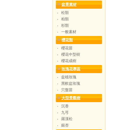
盆景素材
松類
‧
柏類
‧
杉類
‧
一般素材
‧
櫻花類
櫻花苗
‧
櫻花中型樹
‧
櫻花成樹
‧
玫瑰花專區
盆植玫瑰
‧
黑軟盆玫瑰
‧
穴盤苗
‧
大型景觀樹
沉香
‧
九芎
‧
羅漢松
‧
銀杏
‧