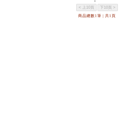
1
商品總數1筆 | 共1頁