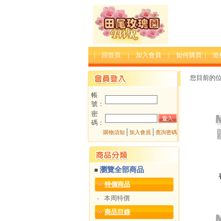
| 回首頁
| 加入會員
| 如何購買
| 
您目前的
帳
號：
密
碼：
│
│
購物須知
加入會員
查詢密碼
瀏覽全部商品
■
特價商品
本周特價
‧
商品目錄