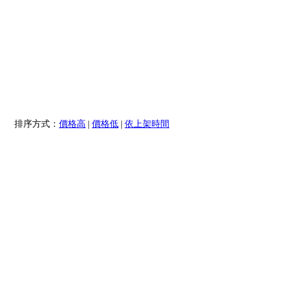
排序方式：
價格高
|
價格低
|
依上架時間