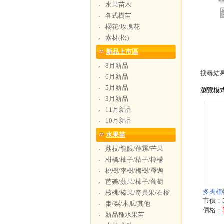
水果苗木
‧
各式樹苗
‧
櫻花/玫瑰花
‧
素材(松)
‧
新品上市區
8月新品
‧
搜尋結
6月新品
‧
5月新品
‧
瀏覽模
3月新品
‧
11月新品
‧
10月新品
‧
水果苗
荔枝/龍眼/蓮霧/芒果
‧
柑橘/柚子/桔子/檸檬
‧
桃樹/李樹/梅樹/釋迦
‧
芭樂/蘋果/柿子/葡萄
‧
多肉植物
核桃/榛果/奇異果/石榴
‧
市價：
棗/梨/木瓜/其他
‧
價格：
新品種水果苗
‧