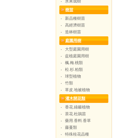
水果成樹
‧
樹苗
新品種樹苗
‧
高經濟樹苗
‧
造林樹苗
‧
庭園用樹
大型庭園用樹
‧
盆植庭園用樹
‧
楓.梅.桃類
‧
松.杉.柏類
‧
球型植物
‧
竹類
‧
草皮.地被植物
‧
灌木開花類
香花.綠籬植物
‧
茶花.杜鵑苗
‧
藥用.香料.香草
‧
藤蔓類
‧
特殊桂花品種
‧