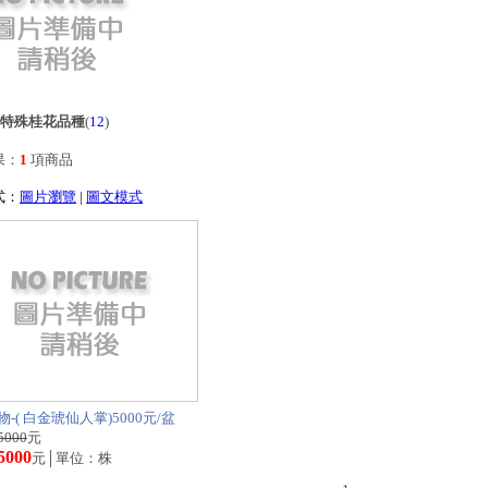
特殊桂花品種
(
12
)
果：
1
項商品
式：
圖片瀏覽
|
圖文模式
-( 白金琥仙人掌)5000元/盆
5000
元
5000
元│單位：株