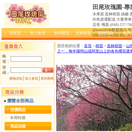
田尾玫瑰園-專
水果苗.造林樹苗.綠籬.
外島貨運配送.大量專車送達
店長˙傳真:(048) 237-780
@tom1818(歡迎加入
| 回首頁
| 加入會員
| 如何購買
| 造林樹苗
| 植物目錄
| 會員
008-1359--0200-801 
您目前的位置：
首頁
>
樹苗
>
造林樹苗
>
山櫻
之一，每年陽明山或阿里山上的各色櫻花逐
帳
號：
密
碼：
│
│
購物須知
加入會員
查詢密碼
瀏覽全部商品
■
特價商品
本周特價
‧
商品目錄