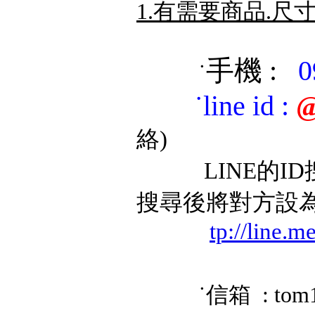
1.有需要商品.尺
手機 :
0
˙
˙
line id
:
@
絡)
LINE的ID搜
搜尋後將對方設
tp://line.
˙信箱 : tom