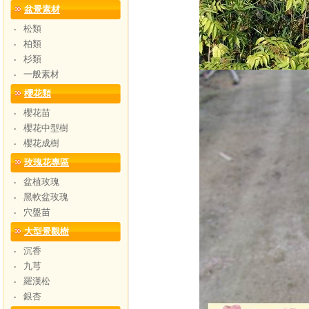
盆景素材
松類
‧
柏類
‧
杉類
‧
一般素材
‧
櫻花類
櫻花苗
‧
櫻花中型樹
‧
櫻花成樹
‧
玫瑰花專區
盆植玫瑰
‧
黑軟盆玫瑰
‧
穴盤苗
‧
大型景觀樹
沉香
‧
九芎
‧
羅漢松
‧
銀杏
‧