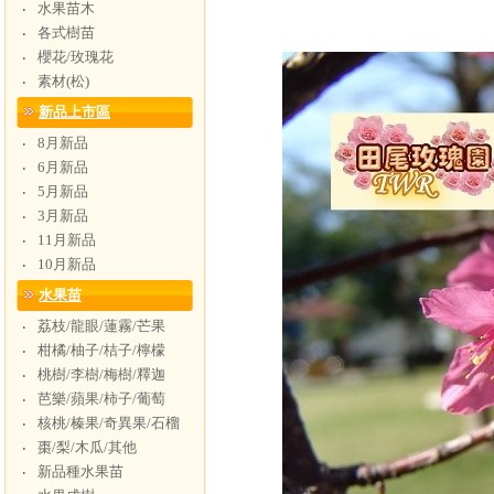
水果苗木
‧
各式樹苗
‧
櫻花/玫瑰花
‧
素材(松)
‧
新品上市區
8月新品
‧
6月新品
‧
5月新品
‧
3月新品
‧
11月新品
‧
10月新品
‧
水果苗
荔枝/龍眼/蓮霧/芒果
‧
柑橘/柚子/桔子/檸檬
‧
桃樹/李樹/梅樹/釋迦
‧
芭樂/蘋果/柿子/葡萄
‧
核桃/榛果/奇異果/石榴
‧
棗/梨/木瓜/其他
‧
新品種水果苗
‧