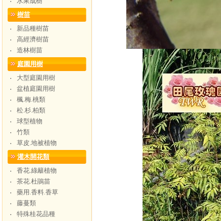
水果成樹
‧
樹苗
新品種樹苗
‧
高經濟樹苗
‧
造林樹苗
‧
庭園用樹
大型庭園用樹
‧
盆植庭園用樹
‧
楓.梅.桃類
‧
松.杉.柏類
‧
球型植物
‧
竹類
‧
草皮.地被植物
‧
灌木開花類
香花.綠籬植物
‧
茶花.杜鵑苗
‧
藥用.香料.香草
‧
藤蔓類
‧
特殊桂花品種
‧