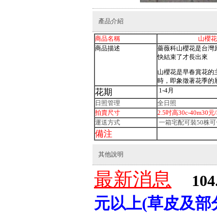
產品介紹
商品名稱
山櫻花、
商品描述
薔薇科山櫻花是台灣
快結束了才長出來
山櫻花是早春賞花的
時，即象徵著花季的
1-4月
花期
日照管理
全日照
拍賣尺寸
2.5吋高30c-40m3
運送方式
一箱宅配可裝50株
備注
其他說明
最新消息
104
元以上(草皮及部