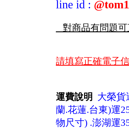
line id
:
@tom1
對商品有問題可
請填寫正確電子信
大榮貨運
運費說明
蘭.花蓮.台東)運25
物尺寸) .澎湖運3