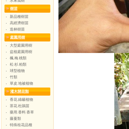
水果成樹
‧
樹苗
新品種樹苗
‧
高經濟樹苗
‧
造林樹苗
‧
庭園用樹
大型庭園用樹
‧
盆植庭園用樹
‧
楓.梅.桃類
‧
松.杉.柏類
‧
球型植物
‧
竹類
‧
草皮.地被植物
‧
灌木開花類
香花.綠籬植物
‧
茶花.杜鵑苗
‧
藥用.香料.香草
‧
藤蔓類
‧
特殊桂花品種
‧