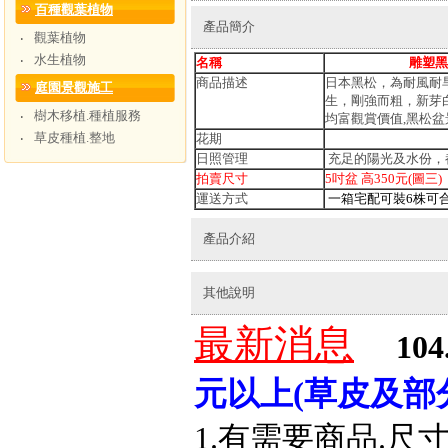
百種觀葉植物
產品簡介
觀葉植物
‧
水生植物
‧
名稱
雕塑黑
商品描述
日本黑松，為耐風耐
庭園景觀施工
生，剛強而粗，新芽
樹木移植.種植服務
‧
均富觀賞價值,黑松
草皮種植.整地
‧
花期
日照管理
充足的陽光及水份，
拍賣尺寸
5吋盆 高350元(圖三)
運送方式
一箱宅配可裝6株可
產品介紹
其他說明
最新消息
104
元以上(草皮及部
1.有需要商品.尺