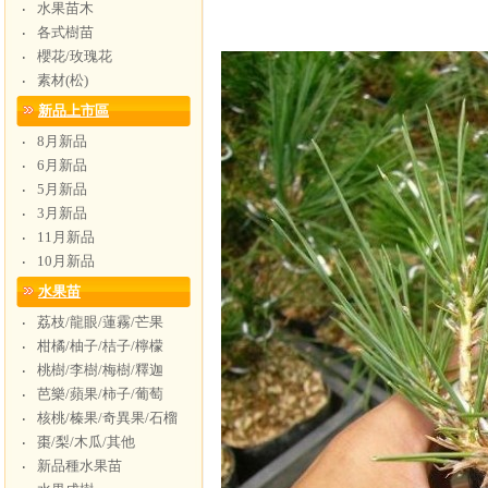
水果苗木
‧
各式樹苗
‧
櫻花/玫瑰花
‧
素材(松)
‧
新品上市區
8月新品
‧
6月新品
‧
5月新品
‧
3月新品
‧
11月新品
‧
10月新品
‧
水果苗
荔枝/龍眼/蓮霧/芒果
‧
柑橘/柚子/桔子/檸檬
‧
桃樹/李樹/梅樹/釋迦
‧
芭樂/蘋果/柿子/葡萄
‧
核桃/榛果/奇異果/石榴
‧
棗/梨/木瓜/其他
‧
新品種水果苗
‧