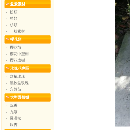
盆景素材
松類
‧
柏類
‧
杉類
‧
一般素材
‧
櫻花類
櫻花苗
‧
櫻花中型樹
‧
櫻花成樹
‧
玫瑰花專區
盆植玫瑰
‧
黑軟盆玫瑰
‧
穴盤苗
‧
大型景觀樹
沉香
‧
九芎
‧
羅漢松
‧
銀杏
‧