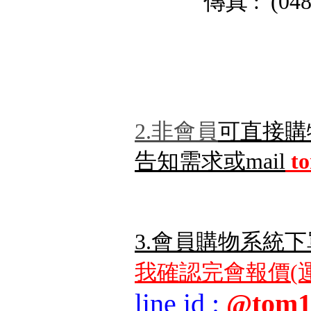
˙傳真 : (048) 
2.非會員
可直接購
告知需求或mail
t
3.會員購物系統下
我確認完會報價(運
line id
:
@tom1