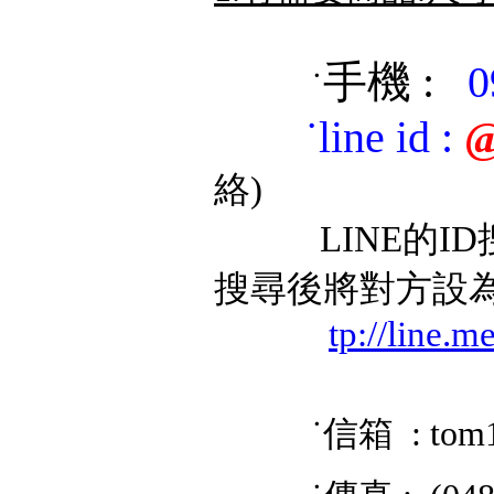
手機 :
0
˙
˙
line id
:
@
絡)
LINE的ID搜
搜尋後將對方設
tp://line.
˙信箱 : tom