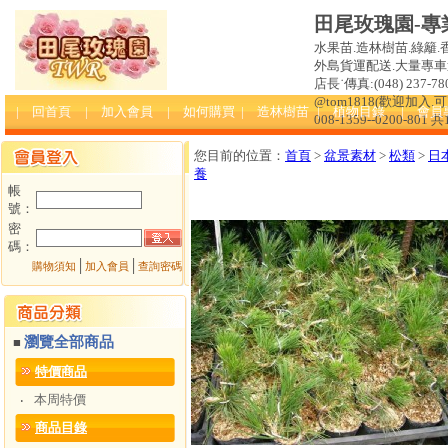
田尾玫瑰園-專
水果苗.造林樹苗.綠籬.
外島貨運配送.大量專車送達
店長˙傳真:(048) 237-780
@tom1818(歡迎加入
| 回首頁
| 加入會員
| 如何購買
| 造林樹苗
| 植物目錄
| 會員
008-1359--0200-801 
您目前的位置：
首頁
>
盆景素材
>
松類
>
日
養
帳
號：
密
碼：
│
│
購物須知
加入會員
查詢密碼
瀏覽全部商品
■
特價商品
本周特價
‧
商品目錄