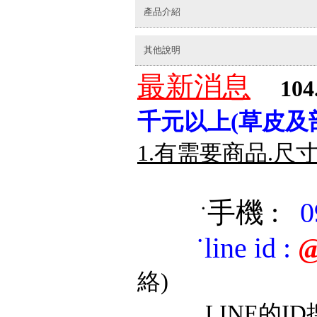
產品介紹
其他說明
最新消息
104
千元以上(草皮及
1.有需要商品.尺
手機 :
0
˙
˙
line id
:
@
絡)
LINE的ID搜