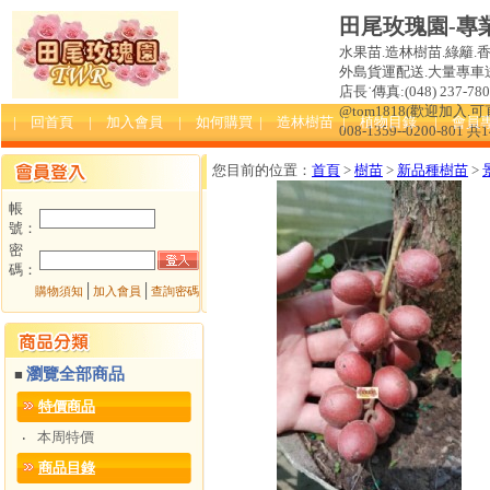
田尾玫瑰園-專
水果苗.造林樹苗.綠籬.
外島貨運配送.大量專車送達
店長˙傳真:(048) 237-780 
@tom1818(歡迎加入
| 回首頁
| 加入會員
| 如何購買
| 造林樹苗
| 植物目錄
| 會員
008-1359--0200-801 共
您目前的位置：
首頁
>
樹苗
>
新品種樹苗
>
帳
號：
密
碼：
│
│
購物須知
加入會員
查詢密碼
瀏覽全部商品
■
特價商品
本周特價
‧
商品目錄