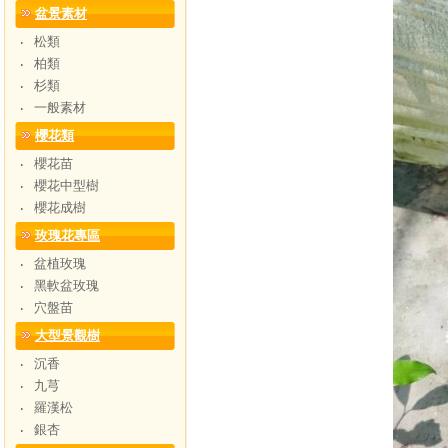
盆景素材
松類
‧
柏類
‧
杉類
‧
一般素材
‧
櫻花類
櫻花苗
‧
櫻花中型樹
‧
櫻花成樹
‧
玫瑰花專區
盆植玫瑰
‧
黑軟盆玫瑰
‧
穴盤苗
‧
大型景觀樹
沉香
‧
九芎
‧
羅漢松
‧
銀杏
‧