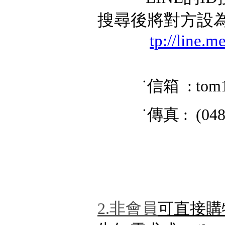
搜尋後將對方設
tp://line.
˙信箱 : tom
˙傳真 : (048) 
2.非會員
可直接購