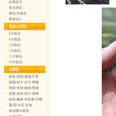
水果苗木
‧
各式樹苗
‧
櫻花/玫瑰花
‧
素材(松)
‧
新品上市區
8月新品
‧
6月新品
‧
5月新品
‧
3月新品
‧
11月新品
‧
10月新品
‧
水果苗
荔枝/龍眼/蓮霧/芒果
‧
柑橘/柚子/桔子/檸檬
‧
桃樹/李樹/梅樹/釋迦
‧
芭樂/蘋果/柿子/葡萄
‧
核桃/榛果/奇異果/石榴
‧
棗/梨/木瓜/其他
‧
新品種水果苗
‧