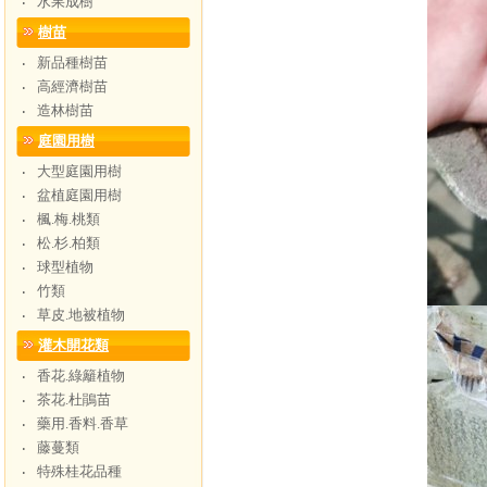
水果成樹
‧
樹苗
新品種樹苗
‧
高經濟樹苗
‧
造林樹苗
‧
庭園用樹
大型庭園用樹
‧
盆植庭園用樹
‧
楓.梅.桃類
‧
松.杉.柏類
‧
球型植物
‧
竹類
‧
草皮.地被植物
‧
灌木開花類
香花.綠籬植物
‧
茶花.杜鵑苗
‧
藥用.香料.香草
‧
藤蔓類
‧
特殊桂花品種
‧