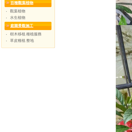
百種觀葉植物
觀葉植物
‧
水生植物
‧
庭園景觀施工
樹木移植.種植服務
‧
草皮種植.整地
‧