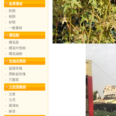
盆景素材
松類
‧
柏類
‧
杉類
‧
一般素材
‧
櫻花類
櫻花苗
‧
櫻花中型樹
‧
櫻花成樹
‧
玫瑰花專區
盆植玫瑰
‧
黑軟盆玫瑰
‧
穴盤苗
‧
大型景觀樹
沉香
‧
九芎
‧
羅漢松
‧
銀杏
‧