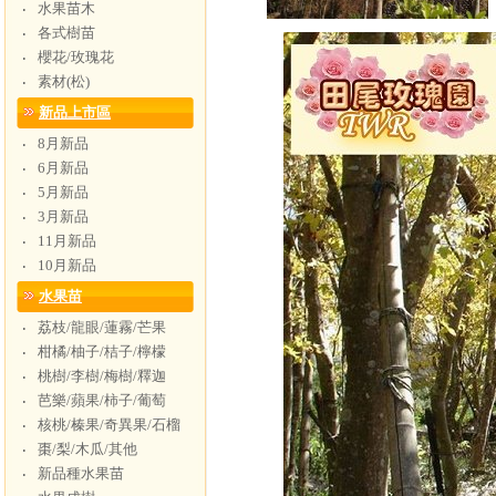
水果苗木
‧
各式樹苗
‧
櫻花/玫瑰花
‧
素材(松)
‧
新品上市區
8月新品
‧
6月新品
‧
5月新品
‧
3月新品
‧
11月新品
‧
10月新品
‧
水果苗
荔枝/龍眼/蓮霧/芒果
‧
柑橘/柚子/桔子/檸檬
‧
桃樹/李樹/梅樹/釋迦
‧
芭樂/蘋果/柿子/葡萄
‧
核桃/榛果/奇異果/石榴
‧
棗/梨/木瓜/其他
‧
新品種水果苗
‧