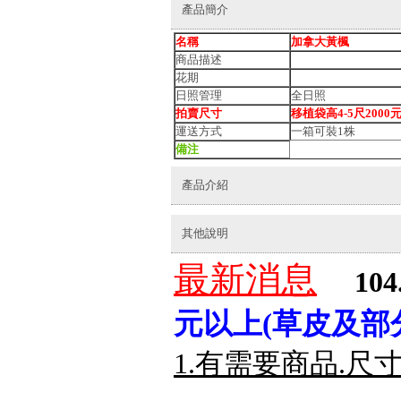
產品簡介
名稱
加拿大黃楓
商品描述
花期
日照管理
全日照
拍賣尺寸
移植袋高4-5尺2000元
運送方式
一箱可裝1株
備注
產品介紹
其他說明
最新消息
104
元以上(草皮及部
1.有需要商品.尺