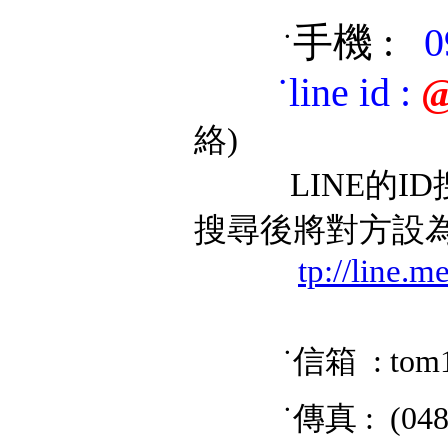
手機 :
0
˙
˙
line id
:
@
絡)
LINE的ID搜
搜尋後將對方設
tp://line.
˙信箱 : tom
˙傳真 : (048) 