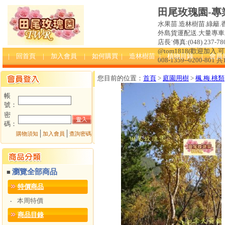
田尾玫瑰園-專
水果苗.造林樹苗.綠籬.
外島貨運配送.大量專車送達
店長˙傳真:(048) 237-780
@tom1818(歡迎加入
| 回首頁
| 加入會員
| 如何購買
| 造林樹苗
| 植物目錄
| 會員
008-1359--0200-801 
您目前的位置：
首頁
>
庭園用樹
>
楓.梅.桃類
帳
號：
密
碼：
│
│
購物須知
加入會員
查詢密碼
瀏覽全部商品
■
特價商品
本周特價
‧
商品目錄