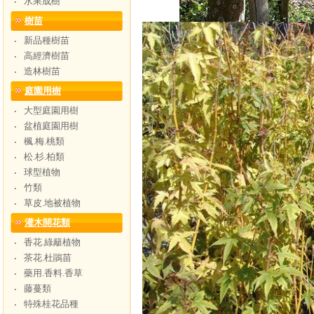
水果成樹
‧
樹苗
新品種樹苗
‧
高經濟樹苗
‧
造林樹苗
‧
庭園用樹
大型庭園用樹
‧
盆植庭園用樹
‧
楓.梅.桃類
‧
松.杉.柏類
‧
球型植物
‧
竹類
‧
草皮.地被植物
‧
灌木開花類
香花.綠籬植物
‧
茶花.杜鵑苗
‧
藥用.香料.香草
‧
藤蔓類
‧
特殊桂花品種
‧