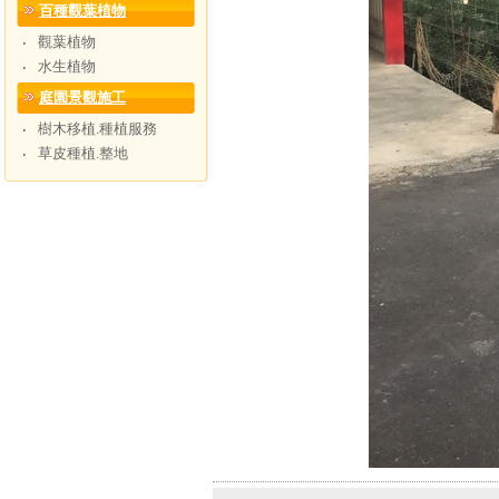
百種觀葉植物
觀葉植物
‧
水生植物
‧
庭園景觀施工
樹木移植.種植服務
‧
草皮種植.整地
‧