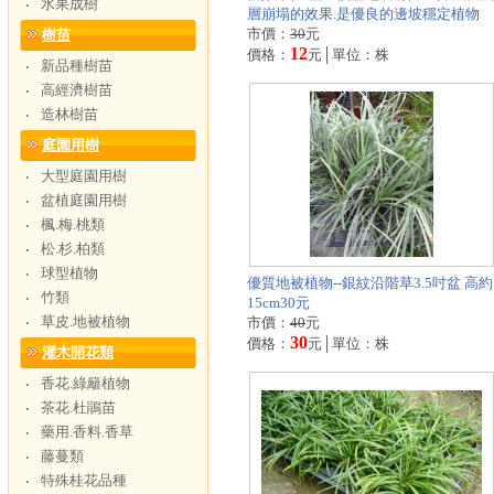
水果成樹
‧
層崩塌的效果.是優良的邊坡穩定植物
市價：
30
元
樹苗
12
價格：
元│單位：株
新品種樹苗
‧
高經濟樹苗
‧
造林樹苗
‧
庭園用樹
大型庭園用樹
‧
盆植庭園用樹
‧
楓.梅.桃類
‧
松.杉.柏類
‧
球型植物
‧
優質地被植物--銀紋沿階草3.5吋盆 高約
竹類
‧
15cm30元
草皮.地被植物
‧
市價：
40
元
30
價格：
元│單位：株
灌木開花類
香花.綠籬植物
‧
茶花.杜鵑苗
‧
藥用.香料.香草
‧
藤蔓類
‧
特殊桂花品種
‧