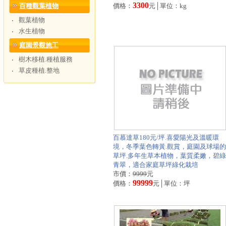
3300
百種觀葉植物
價格：
元│單位：kg
觀葉植物
‧
水生植物
‧
庭園景觀施工
樹木移植.種植服務
‧
草皮種植.整地
‧
百慕達草180元/坪.喜愛陽光及溫暖環
境，冬季葉色轉黃.觀賞，庭園及球場的
草坪.多年生草本植物，葉質柔嫩，碧綠
青翠，適合家庭草坪綠化栽培
市價：
9999
元
99999
價格：
元│單位：坪