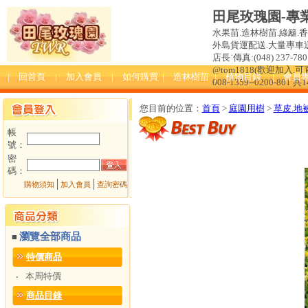
田尾玫瑰園-專
水果苗.造林樹苗.綠籬.
外島貨運配送.大量專車送達
店長˙傳真:(048) 237-780 
@tom1818(歡迎加入
| 回首頁
| 加入會員
| 如何購買
| 造林樹苗
| 植物目錄
| 會員
008-1359--0200-801 共
您目前的位置：
首頁
>
庭園用樹
>
草皮.地
帳
號：
密
碼：
│
│
購物須知
加入會員
查詢密碼
瀏覽全部商品
■
特價商品
本周特價
‧
商品目錄