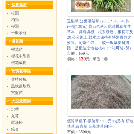
盆景素材
松類
‧
柏類
‧
玉龍草(短葉沿階草) 28cm*54cm40株
杉類
‧
(一盤130元)-為百合科沿階草屬多年生
草本，具有塊根，根系發達，根長可及
一般素材
‧
20 公分以上.對水土保持有特別優良之
櫻花類
效果。耐陰性強、且較一般草皮耐踐
踏，是極佳之地被植材 (一箱可裝7盤)
櫻花苗
‧
市價：
150
元
櫻花中型樹
‧
130
價格：
元│單位：盤
櫻花成樹
‧
玫瑰花專區
盆植玫瑰
‧
黑軟盆玫瑰
‧
穴盤苗
‧
大型景觀樹
沉香
‧
九芎
‧
優質草種子-假儉草3300元/kg另有.類地
羅漢松
‧
毯草.百喜草.百慕達草)種子
銀杏
‧
市價：
3500
元