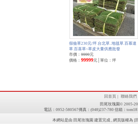
假儉草230元/坪.台北草..地毯草.百慕達
草.百喜草~草皮大量供應批發
市價：
9999
元
99999
價格：
元│單位：坪
回首頁
|
聯絡我們
田尾玫瑰園© 2005-2011 w
電話：0952-580567傳真：(048)237-780 信箱：tom181
本網站是由 田尾玫瑰園 建置完成 , 網頁版權為