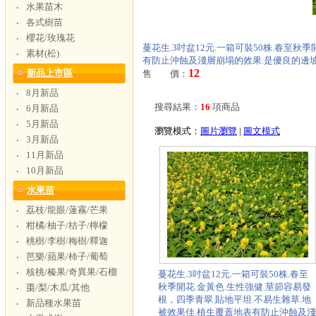
水果苗木
‧
各式樹苗
‧
櫻花/玫瑰花
‧
蔓花生.3吋盆12元.一箱可裝50株.春至秋
素材(松)
‧
有防止沖蝕及淺層崩塌的效果.是優良的邊
12
新品上市區
售 價：
8月新品
‧
搜尋結果：
16
項商品
6月新品
‧
5月新品
‧
瀏覽模式：
圖片瀏覽
|
圖文模式
3月新品
‧
11月新品
‧
10月新品
‧
水果苗
荔枝/龍眼/蓮霧/芒果
‧
柑橘/柚子/桔子/檸檬
‧
桃樹/李樹/梅樹/釋迦
‧
芭樂/蘋果/柿子/葡萄
‧
核桃/榛果/奇異果/石榴
‧
蔓花生.3吋盆12元.一箱可裝50株.春至
秋季開花.金黃色.生性強健.莖節容易發
棗/梨/木瓜/其他
‧
根，四季青翠.貼地平坦.不易生雜草.地
新品種水果苗
‧
被效果佳.植生覆蓋地表有防止沖蝕及淺