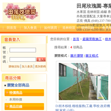
田尾玫瑰園-專
水果苗.造林樹苗.綠籬.
外島貨運配送.大量專車送達
店長˙傳真:(048) 237-780 
@tom1818(歡迎加入
| 回首頁
| 加入會員
| 如何購買
| 造林樹苗
| 植物目錄
| 會員
008-1359--0200-801 共
您目前的位置：
首頁
>
庭園景觀施工
>
樹木
搜尋結果：
4
項商品
帳
號：
瀏覽模式：
圖片瀏覽
|
圖文模式
密
碼：
│
│
購物須知
加入會員
查詢密碼
瀏覽全部商品
■
特價商品
本周特價
‧
D.樹木移植.種植服務(工廠.學校.政府機
商品目錄
關.家庭.山區)