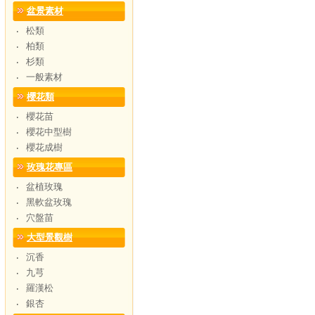
盆景素材
松類
‧
柏類
‧
杉類
‧
一般素材
‧
櫻花類
櫻花苗
‧
櫻花中型樹
‧
櫻花成樹
‧
玫瑰花專區
盆植玫瑰
‧
黑軟盆玫瑰
‧
穴盤苗
‧
大型景觀樹
沉香
‧
九芎
‧
羅漢松
‧
銀杏
‧