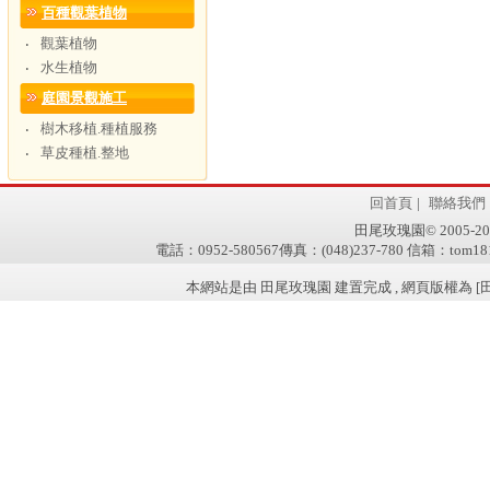
百種觀葉植物
觀葉植物
‧
水生植物
‧
庭園景觀施工
樹木移植.種植服務
‧
草皮種植.整地
‧
回首頁
|
聯絡我們
田尾玫瑰園© 2005-2011 w
電話：0952-580567傳真：(048)237-780 信箱：tom181
本網站是由 田尾玫瑰園 建置完成 , 網頁版權為