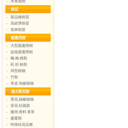
水果成樹
‧
樹苗
新品種樹苗
‧
高經濟樹苗
‧
造林樹苗
‧
庭園用樹
大型庭園用樹
‧
盆植庭園用樹
‧
楓.梅.桃類
‧
松.杉.柏類
‧
球型植物
‧
竹類
‧
草皮.地被植物
‧
灌木開花類
香花.綠籬植物
‧
茶花.杜鵑苗
‧
藥用.香料.香草
‧
藤蔓類
‧
特殊桂花品種
‧