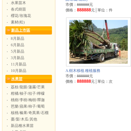
水果苗木
‧
市價：
888888
元
各式樹苗
‧
888888
價格：
元│單位：件
櫻花/玫瑰花
‧
素材(松)
‧
新品上市區
8月新品
‧
6月新品
‧
5月新品
‧
3月新品
‧
11月新品
‧
10月新品
A.樹木移植.種植服務
‧
市價：
888888
元
水果苗
888888
價格：
元│單位：次
荔枝/龍眼/蓮霧/芒果
‧
柑橘/柚子/桔子/檸檬
‧
桃樹/李樹/梅樹/釋迦
‧
芭樂/蘋果/柿子/葡萄
‧
核桃/榛果/奇異果/石榴
‧
棗/梨/木瓜/其他
‧
新品種水果苗
‧