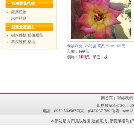
百種觀葉植物
觀葉植物
‧
水生植物
‧
庭園景觀施工
樹木移植.種植服務
‧
草皮種植.整地
‧
卡加利比-3.5吋盆.高約30cm 100元
市價：
100
元
100
價格：
元│單位：株
回首頁
|
聯絡我們
田尾玫瑰園© 2005-2011 w
電話：0952-580567傳真：(048)237-780 信箱：tom181
本網站是由 田尾玫瑰園 建置完成 , 網頁版權為