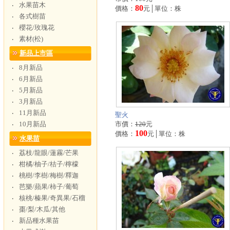
水果苗木
‧
80
價格：
元│單位：株
各式樹苗
‧
櫻花/玫瑰花
‧
素材(松)
‧
新品上市區
8月新品
‧
6月新品
‧
5月新品
‧
3月新品
‧
11月新品
‧
聖火
10月新品
市價：
120
元
‧
100
價格：
元│單位：株
水果苗
荔枝/龍眼/蓮霧/芒果
‧
柑橘/柚子/桔子/檸檬
‧
桃樹/李樹/梅樹/釋迦
‧
芭樂/蘋果/柿子/葡萄
‧
核桃/榛果/奇異果/石榴
‧
棗/梨/木瓜/其他
‧
新品種水果苗
‧