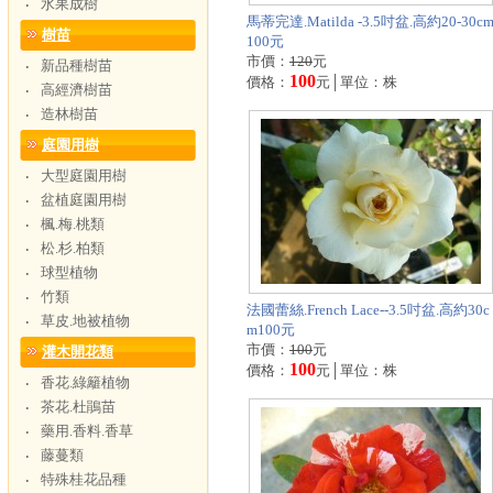
水果成樹
‧
馬蒂完達.Matilda -3.5吋盆.高約20-30c
樹苗
100元
市價：
120
元
新品種樹苗
‧
100
價格：
元│單位：株
高經濟樹苗
‧
造林樹苗
‧
庭園用樹
大型庭園用樹
‧
盆植庭園用樹
‧
楓.梅.桃類
‧
松.杉.柏類
‧
球型植物
‧
竹類
‧
法國蕾絲.French Lace--3.5吋盆.高約30c
草皮.地被植物
‧
m100元
市價：
100
元
灌木開花類
100
價格：
元│單位：株
香花.綠籬植物
‧
茶花.杜鵑苗
‧
藥用.香料.香草
‧
藤蔓類
‧
特殊桂花品種
‧