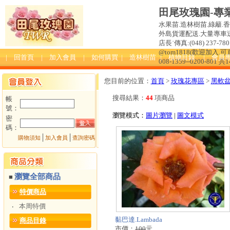
田尾玫瑰園-專
水果苗.造林樹苗.綠籬.
外島貨運配送.大量專車送達
店長˙傳真:(048) 237-780 
@tom1818(歡迎加入
| 回首頁
| 加入會員
| 如何購買
| 造林樹苗
| 植物目錄
| 會員
008-1359--0200-801 共
您目前的位置：
首頁
>
玫瑰花專區
>
黑軟
搜尋結果：
44
項商品
帳
號：
瀏覽模式：
圖片瀏覽
|
圖文模式
密
碼：
│
│
購物須知
加入會員
查詢密碼
瀏覽全部商品
■
特價商品
本周特價
‧
黏巴達.Lambada
商品目錄
市價：
100
元