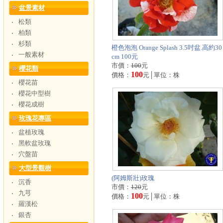
盆景素材
松類
‧
柏類
‧
杉類
‧
橙色泡泡 Orange Splash 3.5吋盆.高約30
一般素材
‧
cm 100元
市價：
100
元
櫻花類
100
價格：
元│單位：株
櫻花苗
‧
櫻花中型樹
‧
櫻花成樹
‧
玫瑰花專區
盆植玫瑰
‧
黑軟盆玫瑰
‧
穴盤苗
‧
大型景觀樹
(阿姆斯壯)玫瑰
沉香
‧
市價：
120
元
九芎
‧
100
價格：
元│單位：株
羅漢松
‧
銀杏
‧