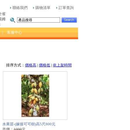
聯絡我們
購物清單
訂單查詢
全省
湯姆
:
| 客服中心
排序方式：
價格高
|
價格低
|
依上架時間
水果苗-(嫁接可可樹)高5尺800元
市價：
1000
元