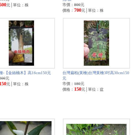
500
市價：
800
元
元│單位：株
700
價格：
元│單位：株
種-【金絲楠木】高16cm150元
台灣扁柏(黃檜)台灣黃檜3吋高30cm150
200
元
元
150
市價：
180
元
元│單位：株
150
價格：
元│單位：盆