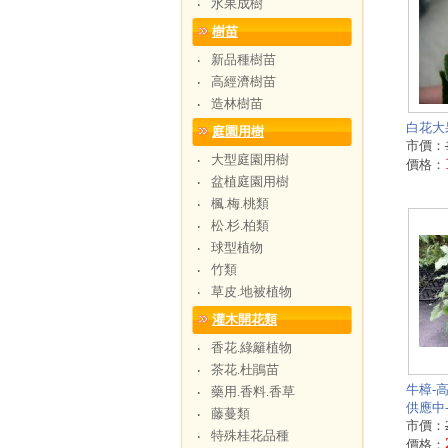
水果成樹
‧
樹苗
新品種樹苗
‧
高經濟樹苗
‧
造林樹苗
‧
白花大果
庭園用樹
市價：
大型庭園用樹
‧
價格：
盆植庭園用樹
‧
楓.梅.桃類
‧
松.杉.柏類
‧
球型植物
‧
竹類
‧
草皮.地被植物
‧
灌木開花類
香花.綠籬植物
‧
茶花.杜鵑苗
‧
牛樟-高
藥用.香料.香草
‧
供應中
藤蔓類
‧
市價：
特殊桂花品種
‧
價格：