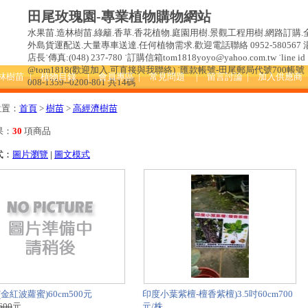
田尾玫瑰園-專業植物購物網站
水果苗.造林樹苗.綠籬.香草.香花植物.庭園用樹.景觀工程用樹.網路訂購.
外島貨運配送.大量專車送達.任何植物需求.歡迎電話聯絡 0952-580567 
店長˙傳真:(048) 237-780 ˙訂購信箱tom1818yoyo@yahoo.com.tw ˙line id 
@tom1818(歡迎加入.可直接與我聯絡) ˙匯款帳號-田尾郵局代號700帳號
造林樹苗
| 植物目錄
| 會員專區
| 常見問題
| 留言討論
| 加入供應商
008-1359--0200-801 共14碼
位置：
首頁
>
樹苗
>
高經濟樹苗
果：
30
項商品
式：
圖片瀏覽
|
圖文模式
金紅波蘿蜜)60cm500元
印度小葉紫檀-檀香紫檀)3.5吋60cm700
600
元
元/株