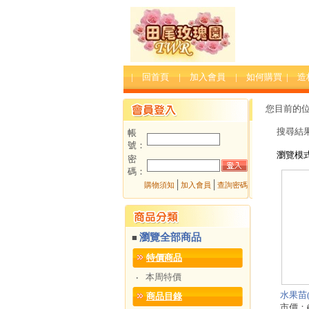
| 回首頁
| 加入會員
| 如何購買
| 
您目前的
搜尋結
帳
號：
瀏覽模
密
碼：
│
│
購物須知
加入會員
查詢密碼
瀏覽全部商品
■
特價商品
本周特價
‧
水果苗(
商品目錄
市價：