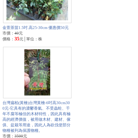
金萱茶苗1.5吋.高25-30cm 優惠價50元
市價：
40
元
35
價格：
元│單位：株
台灣扁柏(黃檜)台灣黃檜-6吋高30cm30
0元-它具有的濃鬱香氣、不受蟲蛀、千
年不腐等極佳的木材特性，因此具有極
高的經濟價值，被用做木材、建材、傢
俱、盆栽等用途，因此人為砍伐使部分
物種被列為保護物種。
市價：
3500
元