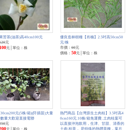
苦茶(油茶)高40cm100元
優良造林樹種【肖楠】2.5吋高50cm50
120
元
元/株
100
市價：
60
元
元│單位：株
50
價格：
元│單位：株
30cm200元(5株/箱)(阡插苗)大量
熱門商品【台灣原生土肉桂】3.5吋高4
-數量大歡迎直接電聯
0cm160元.10株/箱免運費..土肉桂葉可
250
元
以直接沖泡飲用，生津、甘甜、清香的
200
土肉 桂茶， 是特殊的熱體茶種，葉片
元│單位：株