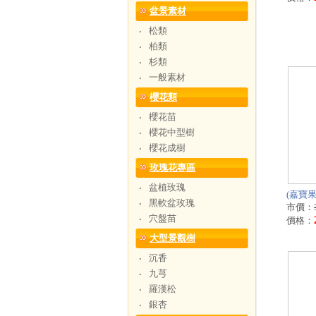
盆景素材
松類
‧
柏類
‧
杉類
‧
一般素材
‧
櫻花類
櫻花苗
‧
櫻花中型樹
‧
櫻花成樹
‧
玫瑰花專區
盆植玫瑰
‧
(嘉寶果
黑軟盆玫瑰
‧
市價：
穴盤苗
‧
價格：
大型景觀樹
沉香
‧
九芎
‧
羅漢松
‧
銀杏
‧