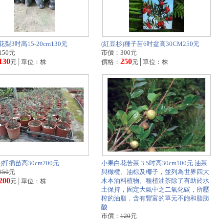
梨3吋高15-20cm130元
(紅豆杉)種子苗6吋盆高30CM250元
150
元
市價：
300
元
130
250
元│單位：株
價格：
元│單位：株
)扦插苗高30cm200元
小果白花苦茶 3.5吋高30cm100元 油茶
250
元
與橄欖、油棕及椰子，並列為世界四大
200
木本油料植物。種植油茶除了有助於水
元│單位：株
土保持，固定大氣中之二氧化碳，所壓
榨的油脂，含有豐富的單元不飽和脂肪
酸
市價：
120
元