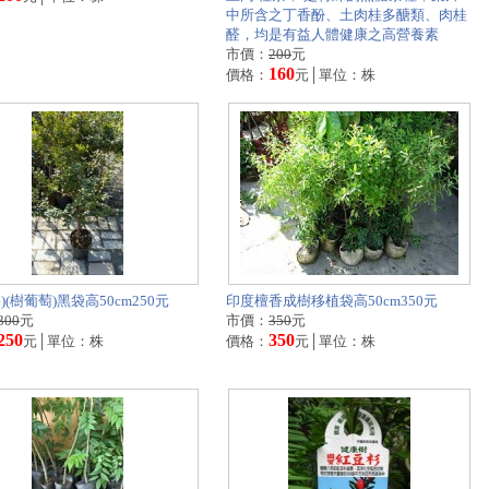
中所含之丁香酚、土肉桂多醣類、肉桂
醛，均是有益人體健康之高營養素
市價：
200
元
160
價格：
元│單位：株
)(樹葡萄)黑袋高50cm250元
印度檀香成樹移植袋高50cm350元
300
元
市價：
350
元
250
350
元│單位：株
價格：
元│單位：株