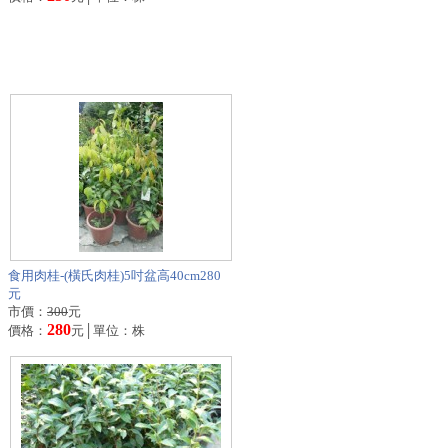
食用肉桂-(橫氏肉桂)5吋盆高40cm280
元
市價：
300
元
280
價格：
元│單位：株