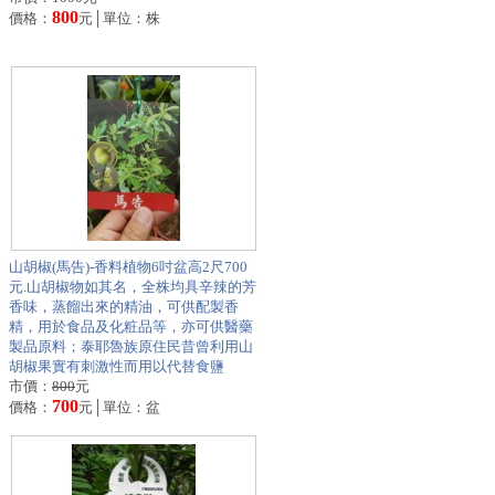
800
價格：
元│單位：株
山胡椒(馬告)-香料植物6吋盆高2尺700
元.山胡椒物如其名，全株均具辛辣的芳
香味，蒸餾出來的精油，可供配製香
精，用於食品及化粧品等，亦可供醫藥
製品原料；泰耶魯族原住民昔曾利用山
胡椒果實有刺激性而用以代替食鹽
市價：
800
元
700
價格：
元│單位：盆