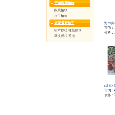
百種觀葉植物
觀葉植物
‧
水生植物
‧
庭園景觀施工
海南黃花
市價：
樹木移植.種植服務
‧
價格：
草皮種植.整地
‧
(紅豆杉
市價：
價格：