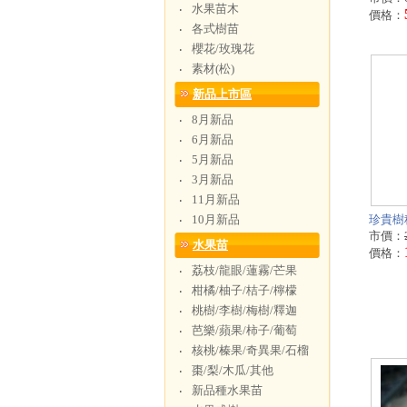
水果苗木
‧
價格：
各式樹苗
‧
櫻花/玫瑰花
‧
素材(松)
‧
新品上市區
8月新品
‧
6月新品
‧
5月新品
‧
3月新品
‧
11月新品
‧
10月新品
珍貴樹
‧
市價：
水果苗
價格：
荔枝/龍眼/蓮霧/芒果
‧
柑橘/柚子/桔子/檸檬
‧
桃樹/李樹/梅樹/釋迦
‧
芭樂/蘋果/柿子/葡萄
‧
核桃/榛果/奇異果/石榴
‧
棗/梨/木瓜/其他
‧
新品種水果苗
‧