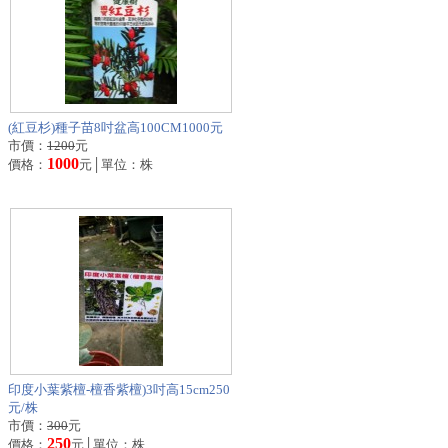
(紅豆杉)種子苗8吋盆高100CM1000元
市價：
1200
元
1000
價格：
元│單位：株
印度小葉紫檀-檀香紫檀)3吋高15cm250
元/株
市價：
300
元
250
價格：
元│單位：株