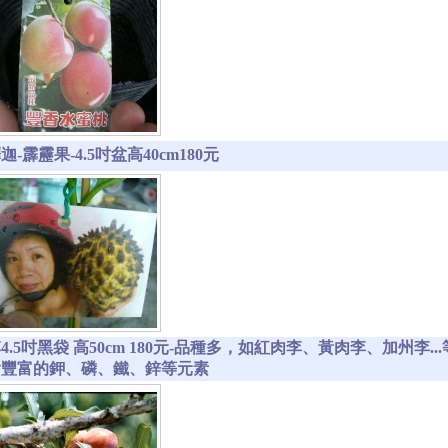
-霹靂果-4.5吋盆高40cm180元
4.5吋黑袋 高50cm 180元-品種多，如紅肉李、黃肉李、加州李
含豐富的鉀、磷、鐵、鋅等元素