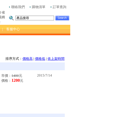
聯絡我們
購物清單
訂單查詢
全省
湯姆
:
| 客服中心
排序方式：
價格高
|
價格低
|
依上架時間
2015/7/14
市價：
1400
元
1200
價格：
元