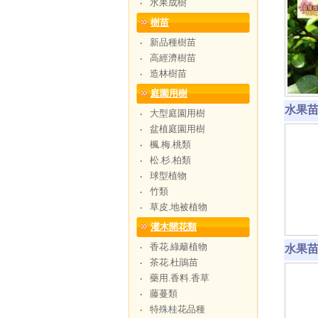
水果成樹
‧
樹苗
新品種樹苗
‧
高經濟樹苗
‧
造林樹苗
‧
庭園用樹
水果苗-
大型庭園用樹
‧
盆植庭園用樹
‧
楓.梅.桃類
‧
松.杉.柏類
‧
球型植物
‧
竹類
‧
草皮.地被植物
‧
灌木開花類
香花.綠籬植物
‧
水果苗-
茶花.杜鵑苗
‧
藥用.香料.香草
‧
藤蔓類
‧
特殊桂花品種
‧