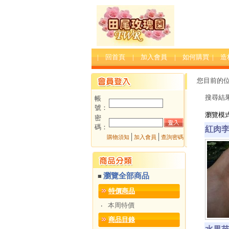
| 回首頁
| 加入會員
| 如何購買
| 
您目前的
搜尋結
帳
號：
瀏覽模
密
碼：
紅肉李
│
│
購物須知
加入會員
查詢密碼
瀏覽全部商品
■
特價商品
本周特價
‧
商品目錄