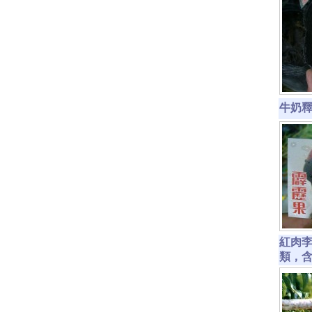
牛奶釋迦
紅肉李
類，