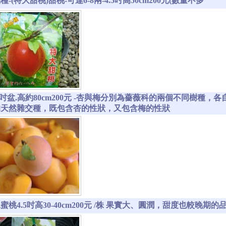
-(特大甜桃)甜桃-可達6-8兩-4.5吋高50cm200元(數量不多
4吋盆.高約80cm200元 -杏與梅分別為薔薇科的兩個不同樹種
的天然雜交種，既包含杏的性狀，又包含梅的性狀
蜜桃4.5吋高30-40cm200元 /株 果實大、圓潤，甜度也較晚期的