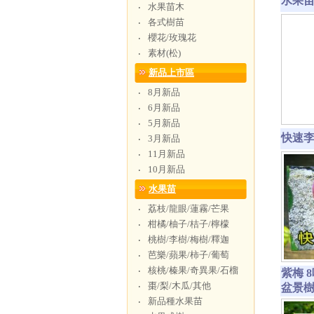
水果苗-
水果苗木
‧
各式樹苗
‧
櫻花/玫瑰花
‧
素材(松)
‧
新品上市區
8月新品
‧
6月新品
‧
5月新品
‧
快速李
3月新品
‧
11月新品
‧
10月新品
‧
水果苗
荔枝/龍眼/蓮霧/芒果
‧
柑橘/柚子/桔子/檸檬
‧
桃樹/李樹/梅樹/釋迦
‧
芭樂/蘋果/柿子/葡萄
‧
核桃/榛果/奇異果/石榴
‧
紫梅 
棗/梨/木瓜/其他
‧
盆景
新品種水果苗
‧