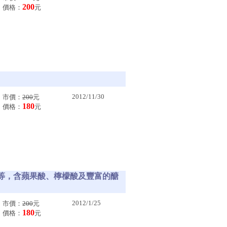
200
價格：
元
2012/11/30
市價：
200
元
180
價格：
元
...等，含蘋果酸、檸檬酸及豐富的醣
2012/1/25
市價：
200
元
180
價格：
元