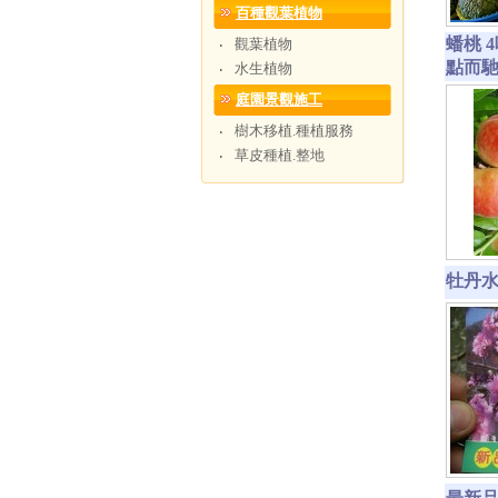
百種觀葉植物
蟠桃 
觀葉植物
‧
點而
水生植物
‧
庭園景觀施工
樹木移植.種植服務
‧
草皮種植.整地
‧
牡丹水蜜