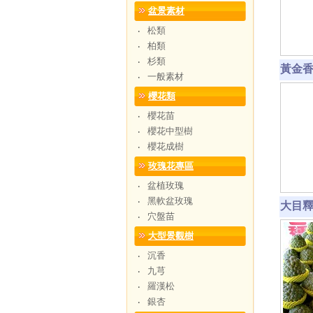
盆景素材
松類
‧
柏類
‧
杉類
‧
黃金香水
一般素材
‧
櫻花類
櫻花苗
‧
櫻花中型樹
‧
櫻花成樹
‧
玫瑰花專區
盆植玫瑰
‧
黑軟盆玫瑰
‧
大目釋迦
穴盤苗
‧
大型景觀樹
沉香
‧
九芎
‧
羅漢松
‧
銀杏
‧