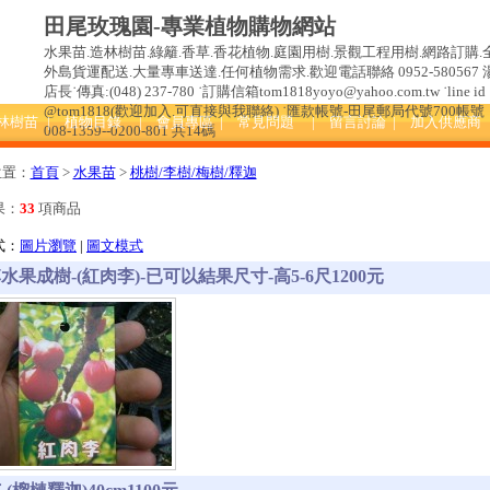
田尾玫瑰園-專業植物購物網站
水果苗.造林樹苗.綠籬.香草.香花植物.庭園用樹.景觀工程用樹.網路訂購.
外島貨運配送.大量專車送達.任何植物需求.歡迎電話聯絡 0952-580567 
店長˙傳真:(048) 237-780 ˙訂購信箱tom1818yoyo@yahoo.com.tw ˙line id 
@tom1818(歡迎加入.可直接與我聯絡) ˙匯款帳號-田尾郵局代號700帳號
造林樹苗
| 植物目錄
| 會員專區
| 常見問題
| 留言討論
| 加入供應商
008-1359--0200-801 共14碼
位置：
首頁
>
水果苗
>
桃樹/李樹/梅樹/釋迦
果：
33
項商品
式：
圖片瀏覽
|
圖文模式
水果成樹-(紅肉李)-已可以結果尺寸-高5-6尺1200元