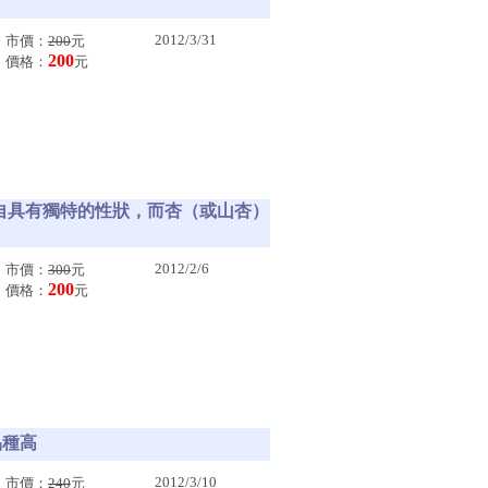
2012/3/31
市價：
200
元
200
價格：
元
，各自具有獨特的性狀，而杏（或山杏）
2012/2/6
市價：
300
元
200
價格：
元
品種高
2012/3/10
市價：
240
元