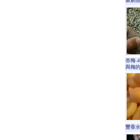
最新品種
杏梅-
與梅
豐香水