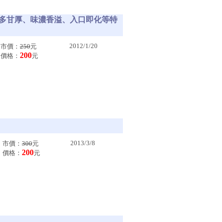
、汁多甘厚、味濃香溢、入口即化等特
2012/1/20
市價：
250
元
200
價格：
元
2013/3/8
市價：
300
元
200
價格：
元