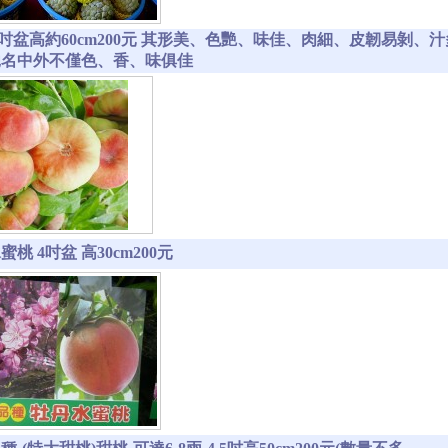
4吋盆高約60cm200元 其形美、色艷、味佳、肉細、皮韌易剝
馳名中外不僅色、香、味俱佳
桃 4吋盆 高30cm200元