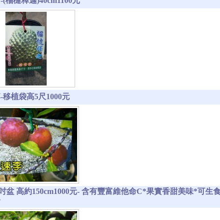
(榴槤釋迦)40cm1100元
-移植袋高5尺1000元
8吋盆 高約150cm1000元- 含有豐富維他命C*果實香甜美味*
樹