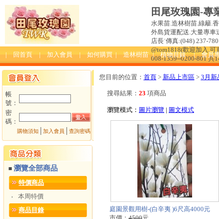
田尾玫瑰園-專
水果苗.造林樹苗.綠籬.
外島貨運配送.大量專車送達
店長˙傳真:(048) 237-780 
@tom1818(歡迎加入
| 回首頁
| 加入會員
| 如何購買
| 造林樹苗
| 植物目錄
| 會員
008-1359--0200-801 共
您目前的位置：
首頁
>
新品上市區
>
3月新
搜尋結果：
23
項商品
帳
號：
瀏覽模式：
圖片瀏覽
|
圖文模式
密
碼：
│
│
購物須知
加入會員
查詢密碼
瀏覽全部商品
■
特價商品
本周特價
‧
庭園景觀用樹-(白辛夷 )6尺高4000元
商品目錄
市價：
4500
元