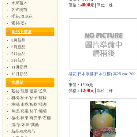
水果苗木
‧
4000
價格：
元│單位：株
各式樹苗
‧
櫻花/玫瑰花
‧
素材(松)
‧
新品上市區
8月新品
‧
6月新品
‧
5月新品
‧
3月新品
‧
11月新品
‧
10月新品
櫻花-日本寒櫻(日本豆櫻) 高25 cm1200
‧
元
水果苗
市價：
1500
元
1200
價格：
元│單位：株
荔枝/龍眼/蓮霧/芒果
‧
柑橘/柚子/桔子/檸檬
‧
桃樹/李樹/梅樹/釋迦
‧
芭樂/蘋果/柿子/葡萄
‧
核桃/榛果/奇異果/石榴
‧
棗/梨/木瓜/其他
‧
新品種水果苗
‧