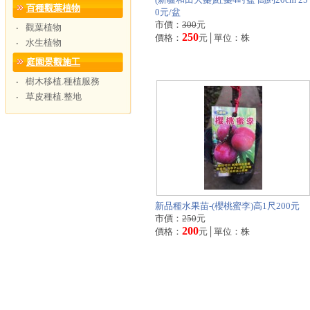
百種觀葉植物
0元/盆
市價：
300
元
觀葉植物
‧
250
價格：
元│單位：株
水生植物
‧
庭園景觀施工
樹木移植.種植服務
‧
草皮種植.整地
‧
新品種水果苗-(櫻桃蜜李)高1尺200元
市價：
250
元
200
價格：
元│單位：株