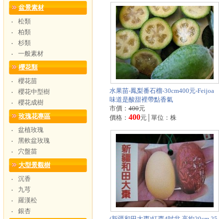
盆景素材
松類
‧
柏類
‧
杉類
‧
一般素材
‧
櫻花類
櫻花苗
‧
水果苗-鳳梨番石榴-30cm400元-Feijoa
櫻花中型樹
‧
味道是酸甜裡帶點香氣
櫻花成樹
‧
市價：
400
元
玫瑰花專區
400
價格：
元│單位：株
盆植玫瑰
‧
黑軟盆玫瑰
‧
穴盤苗
‧
大型景觀樹
沉香
‧
九芎
‧
羅漢松
‧
銀杏
‧
(新疆和田大棗)紅棗4吋盆 高約20cm 25