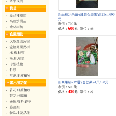
水果成樹
‧
樹苗
新品種水果苗-(紅寶石蘋果)高25cm600
新品種樹苗
‧
元
高經濟樹苗
‧
市價：
700
元
造林樹苗
‧
600
價格：
元│單位：株
庭園用樹
大型庭園用樹
‧
盆植庭園用樹
‧
楓.梅.桃類
‧
松.杉.柏類
‧
球型植物
‧
竹類
‧
草皮.地被植物
‧
新興果樹-(木通)(合歡果)-1尺450元
灌木開花類
市價：
500
元
香花.綠籬植物
‧
450
價格：
元│單位：株
茶花.杜鵑苗
‧
藥用.香料.香草
‧
藤蔓類
‧
特殊桂花品種
‧