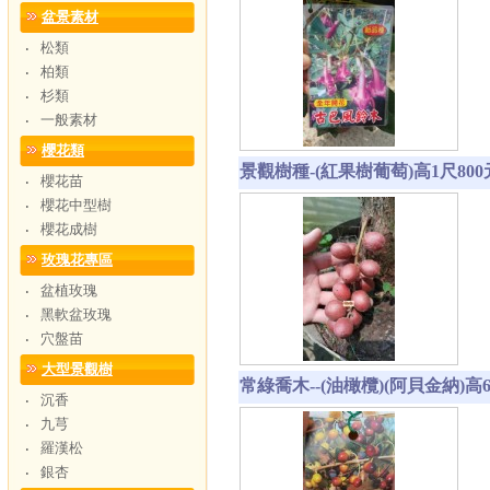
盆景素材
松類
‧
柏類
‧
杉類
‧
一般素材
‧
櫻花類
景觀樹種-(紅果樹葡萄)高1尺800
櫻花苗
‧
櫻花中型樹
‧
櫻花成樹
‧
玫瑰花專區
盆植玫瑰
‧
黑軟盆玫瑰
‧
穴盤苗
‧
大型景觀樹
常綠喬木--(油橄欖)(阿貝金納)高6
沉香
‧
九芎
‧
羅漢松
‧
銀杏
‧