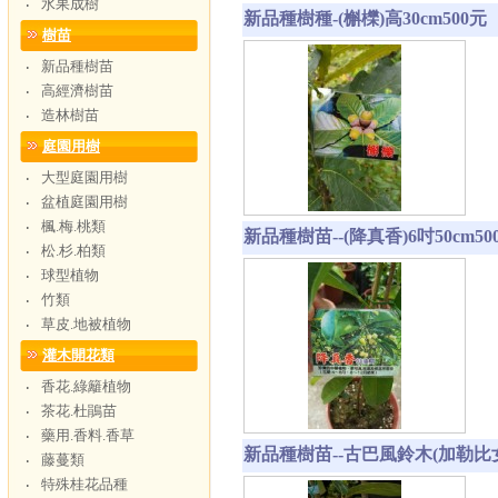
水果成樹
‧
新品種樹種-(槲櫟)高30cm500元
樹苗
新品種樹苗
‧
高經濟樹苗
‧
造林樹苗
‧
庭園用樹
大型庭園用樹
‧
盆植庭園用樹
‧
楓.梅.桃類
‧
新品種樹苗--(降真香)6吋50cm5
松.杉.柏類
‧
球型植物
‧
竹類
‧
草皮.地被植物
‧
灌木開花類
香花.綠籬植物
‧
茶花.杜鵑苗
‧
藥用.香料.香草
‧
新品種樹苗--古巴風鈴木(加勒比女王
藤蔓類
‧
特殊桂花品種
‧