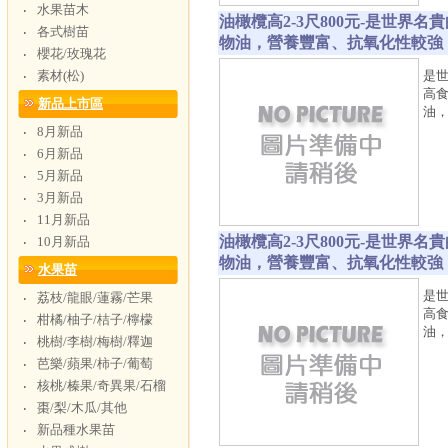
水果苗木
‧
油橄欖高2-3尺800元-是世
各式樹苗
‧
物油，營養豐富、抗氧化性較強
櫻花/玫瑰花
‧
素材(松)
是
‧
高
新品上市區
油
8月新品
‧
6月新品
‧
5月新品
‧
3月新品
‧
11月新品
‧
油橄欖高2-3尺800元-是世
10月新品
‧
物油，營養豐富、抗氧化性較強
水果苗
是
荔枝/龍眼/蓮霧/芒果
‧
高
柑橘/柚子/桔子/檸檬
‧
油
桃樹/李樹/梅樹/釋迦
‧
芭樂/蘋果/柿子/葡萄
‧
核桃/榛果/奇異果/石榴
‧
棗/梨/木瓜/其他
‧
新品種水果苗
‧