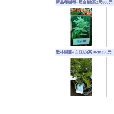
新品種樹種-(燈台樹)高2尺800元
造林樹苗-(白豆杉)高10cm250元