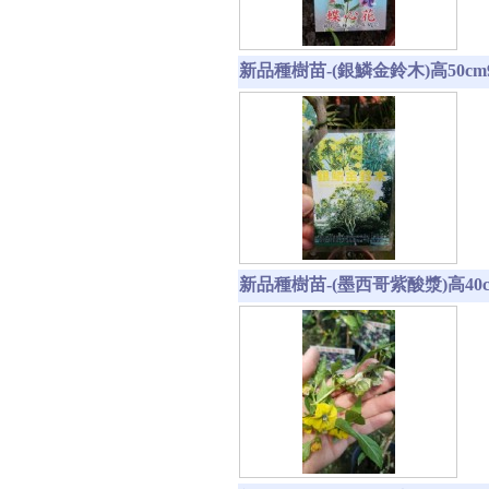
新品種樹苗-(銀鱗金鈴木)高50cm9
新品種樹苗-(墨西哥紫酸漿)高40c