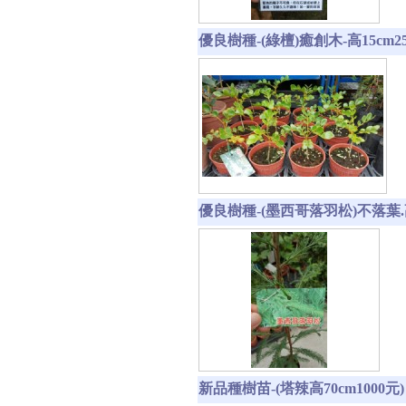
優良樹種-(綠檀)癒創木-高15cm2
優良樹種-(墨西哥落羽松)不落葉.高
新品種樹苗-(塔辣高70cm1000元)