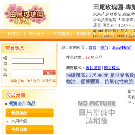
田尾玫瑰園-專
水果苗.造林樹苗.綠籬.
外島貨運配送.大量專車送達
店長˙傳真:(048) 237-780 
@tom1818(歡迎加入
| 回首頁
| 加入會員
| 如何購買
| 造林樹苗
| 植物目錄
| 會員
008-1359--0200-801 共
您目前的位置：
首頁
>
樹苗
>
新品種樹苗
搜尋結果：
83
項商品
帳
號：
瀏覽模式：
圖片瀏覽
|
圖文模式
密
碼：
油橄欖高2-3尺800元-是世
│
│
物油，營養豐富、抗氧化性較強
購物須知
加入會員
查詢密碼
是
高
油
瀏覽全部商品
■
特價商品
本周特價
‧
商品目錄