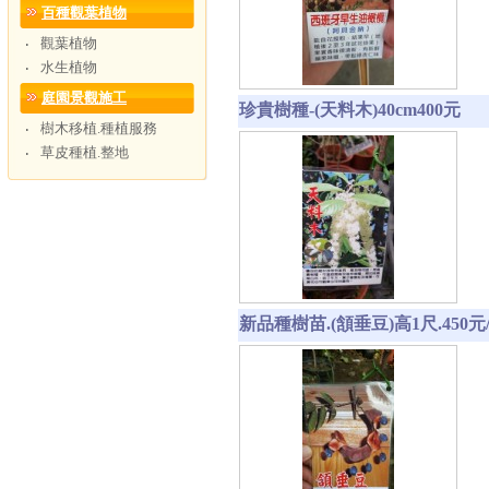
百種觀葉植物
觀葉植物
‧
水生植物
‧
庭園景觀施工
珍貴樹種-(天料木)40cm400元
樹木移植.種植服務
‧
草皮種植.整地
‧
新品種樹苗.(頷垂豆)高1尺.450元