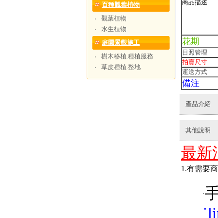
商品描述
百種觀葉植物
觀葉植物
‧
水生植物
‧
花期
庭園景觀施工
日照管理
樹木移植.種植服務
‧
拍賣尺寸
草皮種植.整地
‧
運送方式
備注
產品介紹
其他說明
最新
1.有需要
手
˙
˙
l