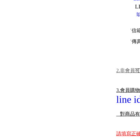
LINE
t
˙信箱
˙傳真 : 
2.非會員
可
3.會員購
line 
對商品有
請填寫正確