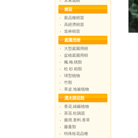
水果成樹
‧
樹苗
新品種樹苗
‧
高經濟樹苗
‧
造林樹苗
‧
庭園用樹
大型庭園用樹
‧
盆植庭園用樹
‧
楓.梅.桃類
‧
松.杉.柏類
‧
球型植物
‧
竹類
‧
草皮.地被植物
‧
灌木開花類
香花.綠籬植物
‧
茶花.杜鵑苗
‧
藥用.香料.香草
‧
藤蔓類
‧
特殊桂花品種
‧