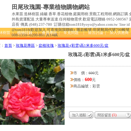
田尾玫瑰園-專業植物購物網站
水果苗.造林樹苗.綠籬.香草.香花植物.庭園用樹.景觀工程用樹.網路訂購.
外島貨運配送.大量專車送達.任何植物需求.歡迎電話聯絡 0952-580567 
店長˙傳真:(048) 237-780 ˙訂購信箱tom1818yoyo@yahoo.com.tw ˙line id 
@tom1818(歡迎加入.可直接與我聯絡) ˙匯款帳號-田尾郵局代號700帳號
造林樹苗
| 植物目錄
| 會員專區
| 常見問題
| 留言討論
| 加入供應商
008-1359--0200-801 共14碼
置：
首頁
>
玫瑰花專區
>
盆植玫瑰
>
玫瑰花-(彩雲)高1米多600元/盆
玫瑰花-(彩雲)高1米多600元/盆
市 價：
600
元
600
價格：
元
商品編號：彩雲
(1)