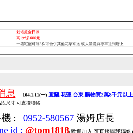
栽培處全日照
高1米多600元
一箱宅配可裝3株可合併其他花草寄送.或大量購買專車送到府上
消息
宜蘭.花蓮.台東.購物買2萬8千元以
104.1.11(一)
商品.尺寸.可直接聯絡
機 :
0952-580567
湯姆店長
ine id
:
@tom1818
(歡迎加入.可直接與我聯絡)