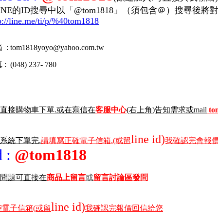
的ID搜尋中以「@tom1818」（須包含＠）搜尋後將
p://line.me/ti/p/%40tom1818
 : tom1818yoyo
@
yahoo
.com.tw
(048) 237- 780
直接購物車下單.或在寫信在
客服中心
(右上角)告知需求或mail
to
line id)
物系統下單完.
請填寫正確電子信箱.(或留
我確認完會報價
id
:
@tom1818
問題可直接在
商品上留言
或
留言討論區發問
line id)
電子信箱(
或留
我確認完報價回信給您