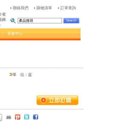
聯絡我們
購物清單
訂單查詢
全省
湯姆
:
| 客服中心
單 位：盆