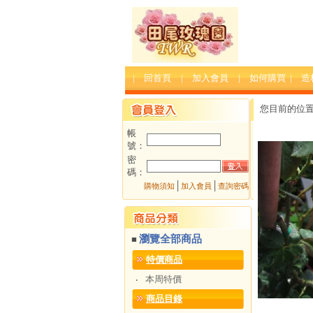
| 回首頁
| 加入會員
| 如何購買
| 
您目前的位
帳
號：
密
碼：
│
│
購物須知
加入會員
查詢密碼
瀏覽全部商品
■
特價商品
本周特價
‧
商品目錄