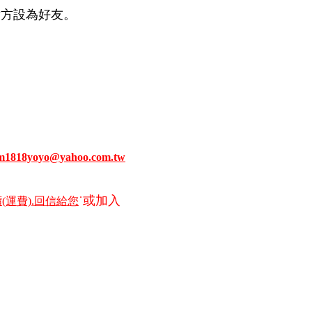
對方設為好友。
m1818yoyo
@
yahoo
.com.tw
˙或加入
(運費).回信給您