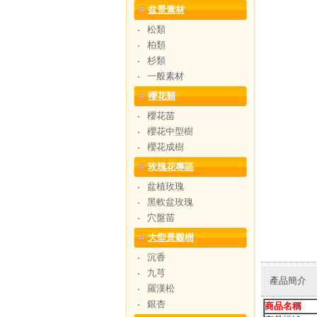
盆景素材
松類
‧
柏類
‧
杉類
‧
一般素材
‧
櫻花類
櫻花苗
‧
櫻花中型樹
‧
櫻花成樹
‧
玫瑰花專區
盆植玫瑰
‧
黑軟盆玫瑰
‧
穴盤苗
‧
大型景觀樹
沉香
‧
九芎
‧
產品簡介
羅漢松
‧
銀杏
‧
商品名稱