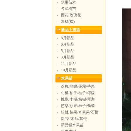
水果苗木
‧
各式樹苗
‧
櫻花/玫瑰花
‧
素材(松)
‧
新品上市區
8月新品
‧
6月新品
‧
5月新品
‧
3月新品
‧
11月新品
‧
10月新品
‧
水果苗
荔枝/龍眼/蓮霧/芒果
‧
柑橘/柚子/桔子/檸檬
‧
桃樹/李樹/梅樹/釋迦
‧
芭樂/蘋果/柿子/葡萄
‧
核桃/榛果/奇異果/石榴
‧
棗/梨/木瓜/其他
‧
新品種水果苗
‧