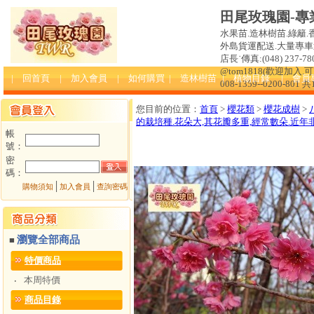
田尾玫瑰園-專
水果苗.造林樹苗.綠籬.
外島貨運配送.大量專車送達
店長˙傳真:(048) 237-780
@tom1818(歡迎加入
| 回首頁
| 加入會員
| 如何購買
| 造林樹苗
| 植物目錄
| 會員
008-1359--0200-801 
您目前的位置：
首頁
>
櫻花類
>
櫻花成樹
>
的栽培種.花朵大,其花瓣多重,經常數朵.近年
帳
號：
密
碼：
│
│
購物須知
加入會員
查詢密碼
瀏覽全部商品
■
特價商品
本周特價
‧
商品目錄