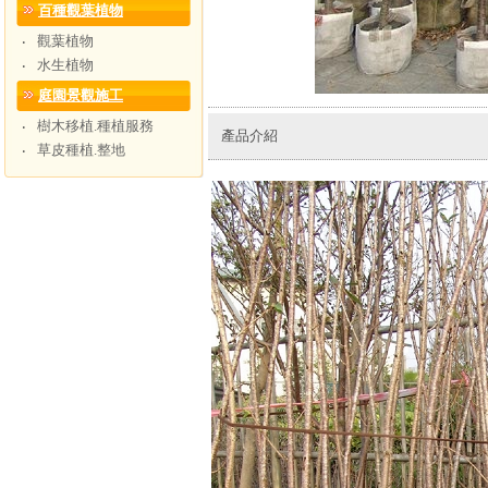
百種觀葉植物
觀葉植物
‧
水生植物
‧
庭園景觀施工
樹木移植.種植服務
‧
產品介紹
草皮種植.整地
‧