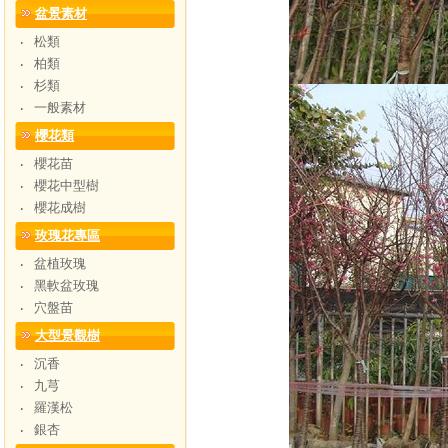
盆景素材
松類
‧
柏類
‧
杉類
‧
一般素材
‧
櫻花類
櫻花苗
‧
櫻花中型樹
‧
櫻花成樹
‧
玫瑰花專區
盆植玫瑰
‧
黑軟盆玫瑰
‧
穴盤苗
‧
大型景觀樹
沉香
‧
九芎
‧
羅漢松
‧
銀杏
‧