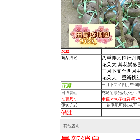
名稱
八重
商品描述
八重櫻又稱牡丹櫻
花朵大,其花瓣多重
三月下旬至四月中
花朵大，重瓣桃
三月下旬至四月中旬
花期
日照管理
充足的陽光及水份，
拍賣尺寸
米徑3cm(移植袋)高2
運送方式
一箱宅配可裝1株可
備注
其他說明