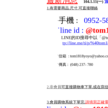
最新消息
104.1.11(一)
1.有需要商品.尺寸.可直接聯絡
手機 :
0952-5
˙
˙
line id
:
@tom1
LINE的ID搜尋中以「@to
tp://line.me/ti/p/%40tom
˙信箱 : tom1818yoyo
@
yahoo
.c
˙傳真 : (048) 237- 780
2.非會員
可直接購物車下單.或在寫
3.會員購物系統下單完.
請填寫正確電