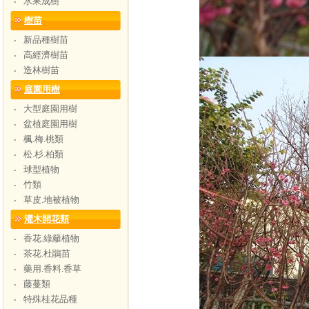
水果成樹
‧
樹苗
新品種樹苗
‧
高經濟樹苗
‧
造林樹苗
‧
庭園用樹
大型庭園用樹
‧
盆植庭園用樹
‧
楓.梅.桃類
‧
松.杉.柏類
‧
球型植物
‧
竹類
‧
草皮.地被植物
‧
灌木開花類
香花.綠籬植物
‧
茶花.杜鵑苗
‧
藥用.香料.香草
‧
藤蔓類
‧
特殊桂花品種
‧