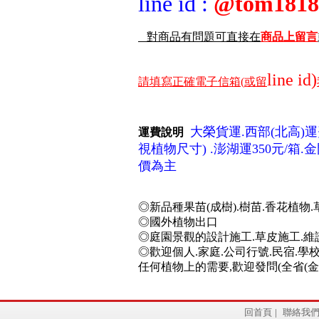
line id
:
@tom1818
對商品有問題可直接在
商品上留言
line id)
請填寫正確電子信箱(
或留
大榮貨運.西部(北高)運費2
運費說明
視植物尺寸) .澎湖運350元/箱
價為主
◎新品種果苗(成樹).樹苗.香花植物.
◎國外植物出口
◎庭園景觀的設計施工.草皮施工.維
◎歡迎個人.家庭.公司行號.民宿.學校
任何植物上的需要,歡迎發問(全省(金.
回首頁
|
聯絡我