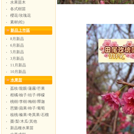
水果苗木
‧
各式樹苗
‧
櫻花/玫瑰花
‧
素材(松)
‧
新品上市區
8月新品
‧
6月新品
‧
5月新品
‧
3月新品
‧
11月新品
‧
10月新品
‧
水果苗
荔枝/龍眼/蓮霧/芒果
‧
柑橘/柚子/桔子/檸檬
‧
桃樹/李樹/梅樹/釋迦
‧
芭樂/蘋果/柿子/葡萄
‧
核桃/榛果/奇異果/石榴
‧
棗/梨/木瓜/其他
‧
新品種水果苗
‧