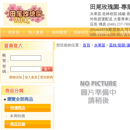
田尾玫瑰園-專
水果苗.造林樹苗.綠籬.
外島貨運配送.大量專車送達
店長˙傳真:(048) 237-780 
@tom1818(歡迎加入
| 回首頁
| 加入會員
| 如何購買
| 造林樹苗
| 植物目錄
| 會員
008-1359--0200-801 共
您目前的位置：
首頁
>
水果苗
>
荔枝/龍眼/
帳
號：
密
碼：
│
│
購物須知
加入會員
查詢密碼
瀏覽全部商品
■
特價商品
本周特價
‧
商品目錄