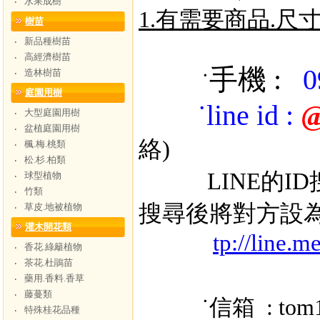
水果成樹
‧
1.有需要商品.尺
樹苗
新品種樹苗
‧
高經濟樹苗
‧
手機 :
0
造林樹苗
‧
˙
庭園用樹
˙
line id
:
@
大型庭園用樹
‧
盆植庭園用樹
‧
絡)
楓.梅.桃類
‧
松.杉.柏類
‧
LINE的ID搜
球型植物
‧
竹類
‧
搜尋後將對方設
草皮.地被植物
‧
灌木開花類
tp://line.
香花.綠籬植物
‧
茶花.杜鵑苗
‧
藥用.香料.香草
‧
藤蔓類
‧
˙信箱 : tom
特殊桂花品種
‧