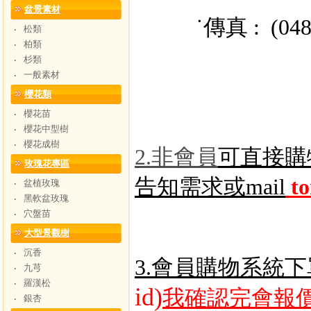
盆景素材
˙傳真 : (048) 
松類
‧
柏類
‧
杉類
‧
一般素材
‧
櫻花類
櫻花苗
‧
櫻花中型樹
‧
櫻花成樹
‧
2.非會員
可直接購
玫瑰花專區
告知需求或mail
t
盆植玫瑰
‧
黑軟盆玫瑰
‧
穴盤苗
‧
大型景觀樹
沉香
‧
3.會員購物系統下
九芎
‧
羅漢松
‧
id)
我確認完會報價
銀杏
‧