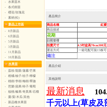
水果苗木
‧
各式樹苗
‧
櫻花/玫瑰花
‧
產品簡介
素材(松)
‧
新品上市區
商品名稱
紅蜜文
商品描述
8月新品
‧
花期
6月新品
‧
日照管理
5月新品
‧
拍賣尺寸
4.5吋盆高70cm300元
3月新品
‧
運送方式
一箱宅配可裝15
株可
11月新品
‧
備注
10月新品
‧
水果苗
產品介紹
荔枝/龍眼/蓮霧/芒果
‧
柑橘/柚子/桔子/檸檬
‧
其他說明
桃樹/李樹/梅樹/釋迦
‧
芭樂/蘋果/柿子/葡萄
‧
最新消息
104
核桃/榛果/奇異果/石榴
‧
棗/梨/木瓜/其他
‧
千元以上(草皮及
新品種水果苗
‧