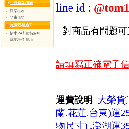
百種觀葉植物
line id
:
@tom1
觀葉植物
‧
水生植物
‧
庭園景觀施工
對商品有問題可
樹木移植.種植服務
‧
草皮種植.整地
‧
請填寫正確電子信
大榮貨運
運費說明
蘭.花蓮.台東)運25
物尺寸) .澎湖運3