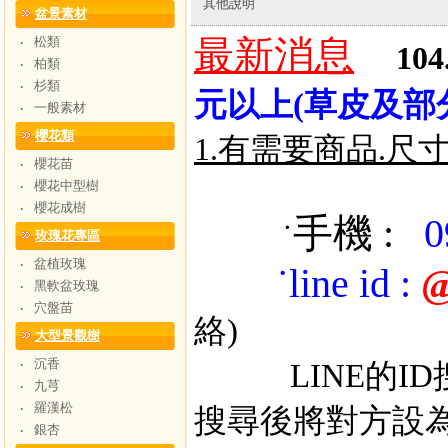
其他說明
盆景素材
松類
最新消息
‧
104
柏類
‧
杉類
‧
元以上(草皮及部
一般素材
‧
櫻花類
1.有需要商品.尺
櫻花苗
‧
櫻花中型樹
‧
櫻花成樹
‧
手機 :
0
˙
玫瑰花專區
盆植玫瑰
‧
˙
line id
:
@
黑軟盆玫瑰
‧
穴盤苗
‧
絡)
大型景觀樹
沉香
‧
LINE的ID搜
九芎
‧
羅漢松
‧
搜尋後將對方設
銀杏
‧