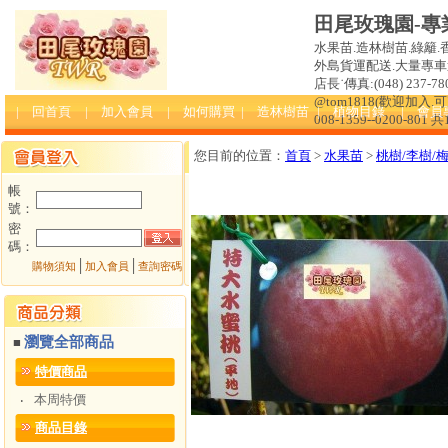
田尾玫瑰園-專
水果苗.造林樹苗.綠籬.
外島貨運配送.大量專車送達
店長˙傳真:(048) 237-780
@tom1818(歡迎加入
| 回首頁
| 加入會員
| 如何購買
| 造林樹苗
| 植物目錄
| 會員
008-1359--0200-801 
您目前的位置：
首頁
>
水果苗
>
桃樹/李樹/
帳
號：
密
碼：
│
│
購物須知
加入會員
查詢密碼
瀏覽全部商品
■
特價商品
本周特價
‧
商品目錄