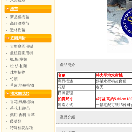
水果成樹
‧
樹苗
新品種樹苗
‧
高經濟樹苗
‧
造林樹苗
‧
庭園用樹
大型庭園用樹
‧
盆植庭園用樹
‧
楓.梅.桃類
‧
產品簡介
松.杉.柏類
‧
球型植物
‧
名稱
特大平地水蜜桃
竹類
‧
商品描述
熱帶水蜜桃改良種
草皮.地被植物
‧
花期
春天
日照管理
灌木開花類
拍賣尺寸
4吋盆 高約5-60cm18
香花.綠籬植物
‧
運送方式
一箱宅配可裝15株可
茶花.杜鵑苗
‧
藥用.香料.香草
‧
產品介紹
藤蔓類
‧
特殊桂花品種
‧