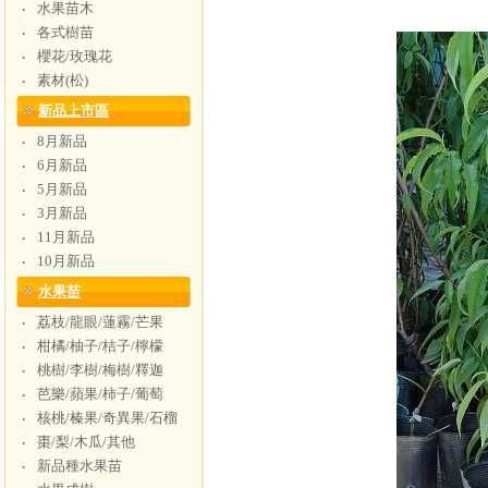
水果苗木
‧
各式樹苗
‧
櫻花/玫瑰花
‧
素材(松)
‧
新品上市區
8月新品
‧
6月新品
‧
5月新品
‧
3月新品
‧
11月新品
‧
10月新品
‧
水果苗
荔枝/龍眼/蓮霧/芒果
‧
柑橘/柚子/桔子/檸檬
‧
桃樹/李樹/梅樹/釋迦
‧
芭樂/蘋果/柿子/葡萄
‧
核桃/榛果/奇異果/石榴
‧
棗/梨/木瓜/其他
‧
新品種水果苗
‧