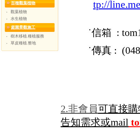
tp://line.
百種觀葉植物
觀葉植物
‧
水生植物
‧
庭園景觀施工
˙信箱 : tom
樹木移植.種植服務
‧
草皮種植.整地
‧
˙傳真 : (048) 
2.非會員
可直接購
告知需求或mail
t