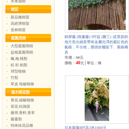
水果成樹
‧
樹苗
新品種樹苗
‧
高經濟樹苗
‧
造林樹苗
‧
錦屏藤 (珠簾藤) 3吋盆 (圖三) -從莖節的
庭園用樹
地方長出細長帶有金屬光澤的紫紅色的
大型庭園用樹
‧
氣根，不分枝，懸掛於棚架下、風格獨
盆植庭園用樹
具
‧
市價：
50
元
楓.梅.桃類
‧
40
價格：
元│單位：株
松.杉.柏類
‧
球型植物
‧
竹類
‧
草皮.地被植物
‧
灌木開花類
香花.綠籬植物
‧
茶花.杜鵑苗
‧
藥用.香料.香草
‧
藤蔓類
‧
特殊桂花品種
‧
日本紫藤8吋高3米1000元