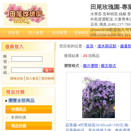
田尾玫瑰園-專
水果苗.造林樹苗.綠籬.
外島貨運配送.大量專車送達
店長˙傳真:(048) 237-780 
@tom1818(歡迎加入
| 回首頁
| 加入會員
| 如何購買
| 造林樹苗
| 植物目錄
| 會員
008-1359--0200-801 共
您目前的位置：
首頁
>
灌木開花類
>
藤蔓
搜尋結果：
25
項商品
帳
號：
瀏覽模式：
圖片瀏覽
|
圖文模式
密
碼：
│
│
購物須知
加入會員
查詢密碼
瀏覽全部商品
■
特價商品
本周特價
‧
蒜香藤-4吋黑袋高50-60cm8=100元/株-
商品目錄
蒜香藤的花、葉在搓揉之後，會有濃濃