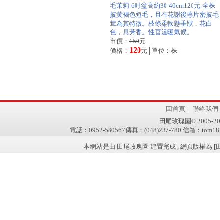
毛茉莉-6吋盆高約30-40cm120元-全株
披黃褐色短毛，且在花謝後萼片密披毛
茸為其特徵。枝條柔軟懸垂狀，花白
色，具芳香。性喜溫暖氣候。
市價：
150
元
120
價格：
元│單位：株
回首頁
|
聯絡我們
田尾玫瑰園© 2005-2011 w
電話：0952-580567傳真：(048)237-780 信箱：tom181
本網站是由 田尾玫瑰園 建置完成 , 網頁版權為