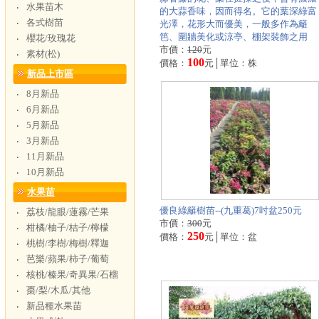
水果苗木
‧
的大蒜香味，因而得名。它的葉深綠富
各式樹苗
‧
光澤，花形大而優美，一般多作為籬
笆、圍牆美化或涼亭、棚架裝飾之用
櫻花/玫瑰花
‧
市價：
120
元
素材(松)
‧
100
價格：
元│單位：株
新品上市區
8月新品
‧
6月新品
‧
5月新品
‧
3月新品
‧
11月新品
‧
10月新品
‧
水果苗
優良綠籬樹苗--(九重葛)7吋盆250元
荔枝/龍眼/蓮霧/芒果
‧
市價：
300
元
柑橘/柚子/桔子/檸檬
‧
250
價格：
元│單位：盆
桃樹/李樹/梅樹/釋迦
‧
芭樂/蘋果/柿子/葡萄
‧
核桃/榛果/奇異果/石榴
‧
棗/梨/木瓜/其他
‧
新品種水果苗
‧