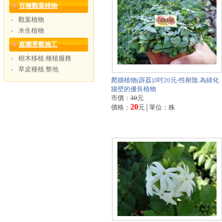
百種觀葉植物
觀葉植物
‧
水生植物
‧
庭園景觀施工
樹木移植.種植服務
‧
草皮種植.整地
‧
爬牆植物(薜荔)3吋20元-性耐陰.為綠化
牆壁的優良植物
市價：
30
元
20
價格：
元│單位：株