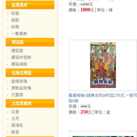
市價：
1200
元
盆景素材
1000
價格：
元│單位：株
松類
‧
柏類
‧
杉類
‧
一般素材
‧
櫻花類
櫻花苗
‧
櫻花中型樹
‧
櫻花成樹
‧
玫瑰花專區
盆植玫瑰
‧
黑軟盆玫瑰
‧
穴盤苗
‧
藤蔓植物-(跳舞女郎)4吋盆250元.一箱
裝8株
大型景觀樹
市價：
300
元
250
沉香
‧
價格：
元│單位：盆
九芎
‧
羅漢松
‧
銀杏
‧