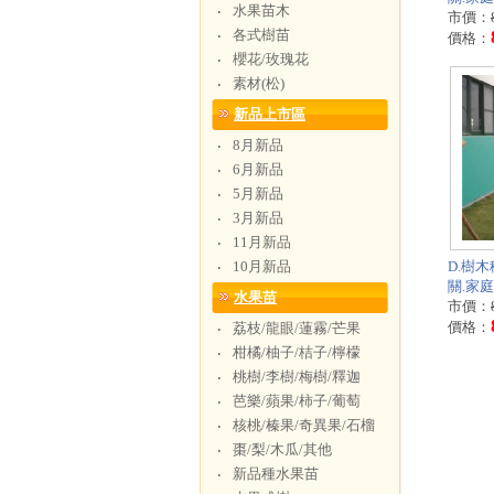
水果苗木
‧
市價：
各式樹苗
‧
價格：
櫻花/玫瑰花
‧
素材(松)
‧
新品上市區
8月新品
‧
6月新品
‧
5月新品
‧
3月新品
‧
11月新品
‧
10月新品
D.樹木
‧
關.家庭
水果苗
市價：
價格：
荔枝/龍眼/蓮霧/芒果
‧
柑橘/柚子/桔子/檸檬
‧
桃樹/李樹/梅樹/釋迦
‧
芭樂/蘋果/柿子/葡萄
‧
核桃/榛果/奇異果/石榴
‧
棗/梨/木瓜/其他
‧
新品種水果苗
‧