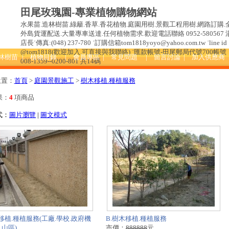
田尾玫瑰園-專業植物購物網站
水果苗.造林樹苗.綠籬.香草.香花植物.庭園用樹.景觀工程用樹.網路訂購.
外島貨運配送.大量專車送達.任何植物需求.歡迎電話聯絡 0952-580567 
店長˙傳真:(048) 237-780 ˙訂購信箱tom1818yoyo@yahoo.com.tw ˙line id 
@tom1818(歡迎加入.可直接與我聯絡) ˙匯款帳號-田尾郵局代號700帳號
造林樹苗
| 植物目錄
| 會員專區
| 常見問題
| 留言討論
| 加入供應商
008-1359--0200-801 共14碼
位置：
首頁
>
庭園景觀施工
>
樹木移植.種植服務
果：
4
項商品
式：
圖片瀏覽
|
圖文模式
移植.種植服務(工廠.學校.政府機
B.樹木移植.種植服務
.山區)
市價：
888888
元