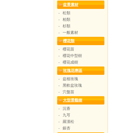
盆景素材
松類
‧
柏類
‧
杉類
‧
一般素材
‧
櫻花類
櫻花苗
‧
櫻花中型樹
‧
櫻花成樹
‧
玫瑰花專區
盆植玫瑰
‧
黑軟盆玫瑰
‧
穴盤苗
‧
大型景觀樹
沉香
‧
九芎
‧
羅漢松
‧
銀杏
‧